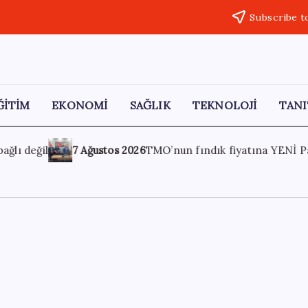
Subscribe t
ĞİTİM
EKONOMİ
SAĞLIK
TEKNOLOJİ
TANI
fındık fiyatına YENİ Partili Seyit Torun’dan tepki: ‘Bu, sefalet