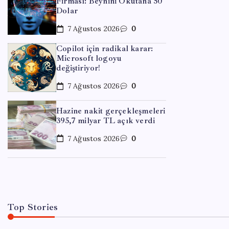
Firması: Beynini Okutana 50
Dolar
7 Ağustos 2026
0
Copilot için radikal karar:
Microsoft logoyu
değiştiriyor!
7 Ağustos 2026
0
Hazine nakit gerçekleşmeleri
395,7 milyar TL açık verdi
EĞITIM
Cezae
7 Ağustos 2026
0
By
Meh
Top Stories