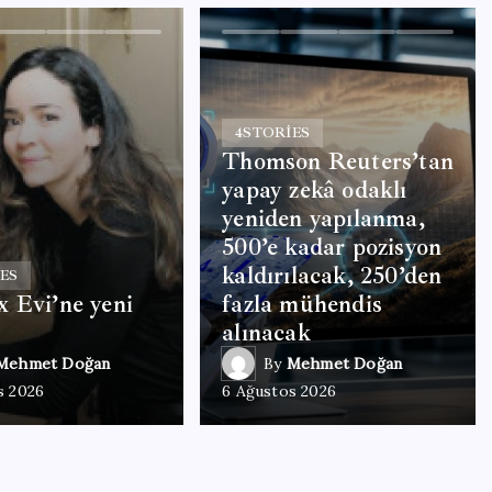
4
STORIES
Thomson Reuters’tan
yapay zekâ odaklı
yeniden yapılanma,
500’e kadar pozisyon
kaldırılacak, 250’den
ES
 Evi’ne yeni
fazla mühendis
alınacak
Mehmet Doğan
By
Mehmet Doğan
s 2026
6 Ağustos 2026