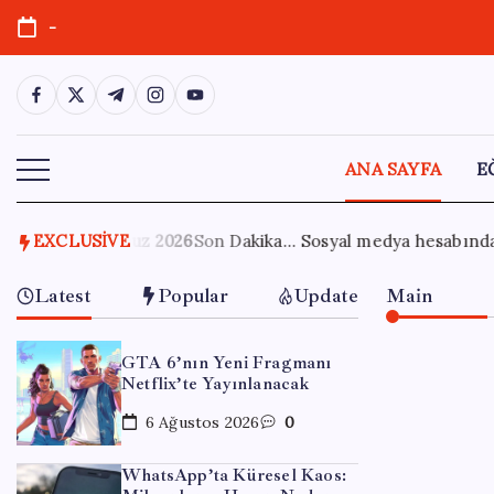
Skip
-
to
content
https://www.facebook.com/
https://twitter.com/
https://t.me/
https://www.instagram.com/
https://youtube.com/
ANA SAYFA
E
syal medya hesabından duyurdu: Davutoğlu siyaseti bıraktı, G
EXCLUSIVE
Latest
Popular
Update
Main
GTA 6’nın Yeni Fragmanı
Netflix’te Yayınlanacak
6 Ağustos 2026
0
WhatsApp’ta Küresel Kaos: