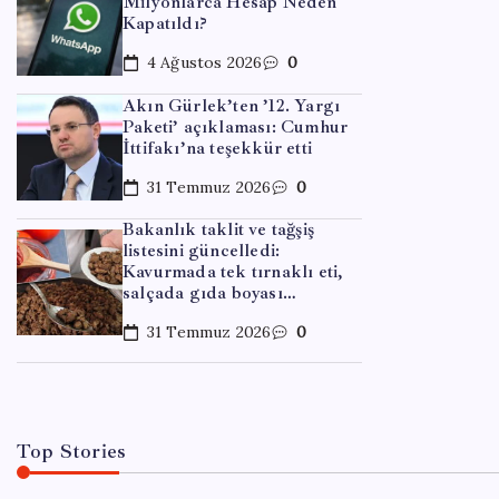
Milyonlarca Hesap Neden
Kapatıldı?
4 Ağustos 2026
0
Akın Gürlek’ten ’12. Yargı
Paketi’ açıklaması: Cumhur
İttifakı’na teşekkür etti
31 Temmuz 2026
0
EKONOM
Bakanlık taklit ve tağşiş
listesini güncelledi:
GTA 6
Kavurmada tek tırnaklı eti,
salçada gıda boyası…
Yayın
31 Temmuz 2026
0
By
Meh
Top Stories