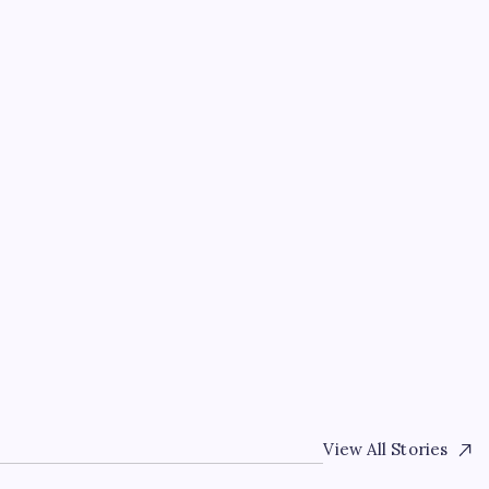
EKONOMI
WhatsApp’ta Küresel K
Hesap Neden Kapatıldı
By
Mehmet Doğan
4 Ağustos 2026
View All Stories