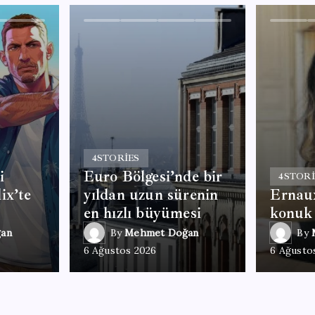
4
STORIES
i
Euro Bölgesi’nde bir
4
STORI
ix’te
yıldan uzun sürenin
Ernaux
en hızlı büyümesi
konuk
an
By
Mehmet Doğan
By
6 Ağustos 2026
6 Ağusto