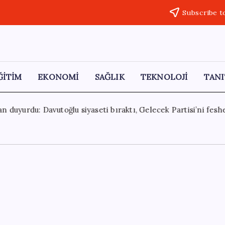
Subscribe t
ĞİTİM
EKONOMİ
SAĞLIK
TEKNOLOJİ
TANI
elecek Partisi’ni feshetti
29 Temmuz 2026
Dışişleri Bak