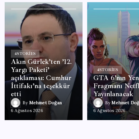
4
STORIES
Akın Gürlek’ten ’12.
Yargı Paketi’
4
STORIES
açıklaması: Cumhur
GTA 6’nın Yen
İttifakı’na teşekkür
Fragmanı Netfl
etti
Yayınlanacak
By
Mehmet Doğan
By
Mehmet Doğ
6 Ağustos 2026
6 Ağustos 2026