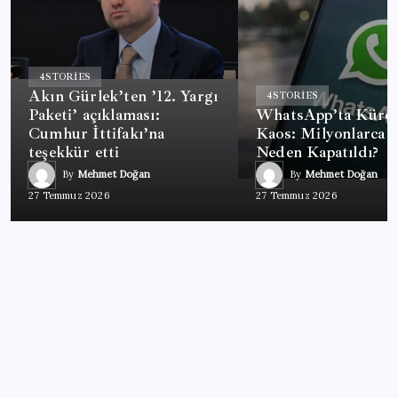
4
STORIES
Akın Gürlek’ten ’12. Yargı
4
STORIES
Paketi’ açıklaması:
WhatsApp’ta Küres
Cumhur İttifakı’na
Kaos: Milyonlarca 
teşekkür etti
Neden Kapatıldı?
By
Mehmet Doğan
By
Mehmet Doğan
27 Temmuz 2026
27 Temmuz 2026