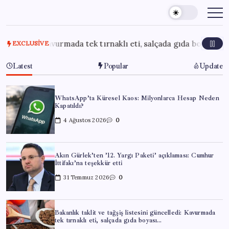
Skip
to
content
edi: Kavurmada tek tırnaklı eti, salçada gıda boyası…
31 T
EXCLUSIVE
Latest
Popular
Update
WhatsApp’ta Küresel Kaos: Milyonlarca Hesap Neden
Kapatıldı?
4 Ağustos 2026
0
Akın Gürlek’ten ’12. Yargı Paketi’ açıklaması: Cumhur
İttifakı’na teşekkür etti
31 Temmuz 2026
0
Bakanlık taklit ve tağşiş listesini güncelledi: Kavurmada
tek tırnaklı eti, salçada gıda boyası…