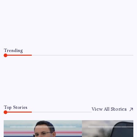
EKONOMI
WhatsApp’ta Küresel Kaos:
Milyonlarca Hesap Neden Kapatıldı?
By
Mehmet Doğan
4 Ağustos 2026
Trending
WhatsApp’ta Küresel Kaos: Milyonlarca Hesap Neden
Kapatıldı?
4 Ağustos 2026
0
Top Stories
View All Stories