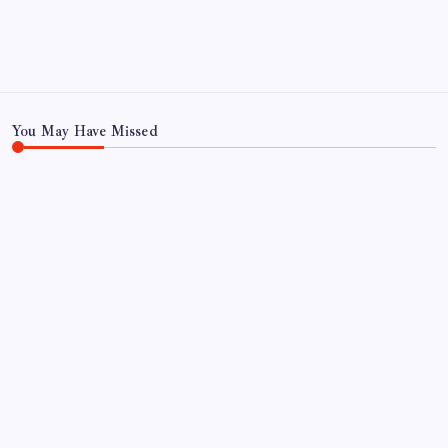
You May Have Missed
EKONOMI
WhatsApp’ta Küresel Kaos: Milyonlarca Hesap
Neden Kapatıldı?