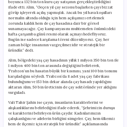
boyunca 132 bin ton kuru çay satışının gerçekleştirildiğini
ifade etti. Alim, “Geçen yıl çay sezonu başlarken çayı bizzat
görüp işleyerek açılış yapmıştık. Ancak bu yıl hava koşulları
normalin altında olduğu için hem açılışımızı ertelemek
zorunda kaldık hem de çay hasadına dair bir görsel
sunamayacağız. Çay kampanyasını muhtemelen önümüzdeki
hafta çarşamba günü resmi olarak açmayı hedefliyoruz.
Bugün ise sadece karşılama töreni düzenliyoruz. Çay, her
zaman bölge insanının vazgeçilmezidir ve stratejik bir
üründür.” dedi.
Alim, bölgedeki yaş çay hasadının yıllık 1 milyon 350 bin ton ile
1 milyon 400 bin ton arasında değiştiğini belirterek,
Trabzon’un bu hasatın büyük bir kısmını, yani 100 bin tonunu
karşıladığını söyledi. Trabzon’da 8 adet yaş çay fabrikası
bulunduğunu ve 153 bin dekar alanda çay hasadı yapıldığını
aktaran Alim, 50 bin üreticinin de çay sektöründe yer aldığını
vurguladı.
Vali Tahir Şahin ise çayın, insanların karakterlerini ve
alışkanlıklarını belirlediğini ifade ederek, “Şehrimizin duruşu
ve karakterini belirleyen ürün çaydır. Kadınlarımızın
çalışkanlığını ve ailelerin birliğini simgeler. Çay, hem ülkemiz
hem de ilçemiz için stratejik bir üründür.” açıklamasında