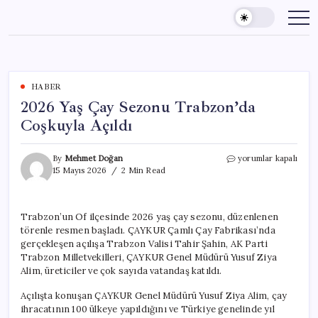
Skip
to
content
HABER
2026 Yaş Çay Sezonu Trabzon’da
Coşkuyla Açıldı
2026
By
Mehmet Doğan
yorumlar kapalı
Yaş
15 Mayıs 2026
2 Min Read
Çay
Sezonu
Trabzon’da
Trabzon’un Of ilçesinde 2026 yaş çay sezonu, düzenlenen
Coşkuyla
törenle resmen başladı. ÇAYKUR Çamlı Çay Fabrikası’nda
Açıldı
için
gerçekleşen açılışa Trabzon Valisi Tahir Şahin, AK Parti
Trabzon Milletvekilleri, ÇAYKUR Genel Müdürü Yusuf Ziya
Alim, üreticiler ve çok sayıda vatandaş katıldı.
Açılışta konuşan ÇAYKUR Genel Müdürü Yusuf Ziya Alim, çay
ihracatının 100 ülkeye yapıldığını ve Türkiye genelinde yıl