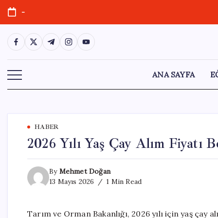
Skip
-
to
content
https://www.facebook.com/
https://twitter.com/
https://t.me/
https://www.instagram.com/
https://youtube.com/
ANA SAYFA
E
HABER
2026 Yılı Yaş Çay Alım Fiyatı B
By
Mehmet Doğan
13 Mayıs 2026
1 Min Read
Tarım ve Orman Bakanlığı, 2026 yılı için yaş çay alı