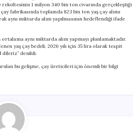
Fiyatı
 rekoltesinin 1 milyon 340 bin ton civarında gerçekleştiği
Belirlendi
 çay fabrikasında toplamda 823 bin ton yaş çay alımı
için
larak aynı miktarda alım yapılmasının hedeflendiği ifade
in ortalama aynı miktarda alım yapmayı planlamaktadır.
enen yaş çay bedeli, 2026 yılı için 35 lira olarak tespit
 dileriz” denildi.
ulan bu gelişme, çay üreticileri için önemli bir bilgi