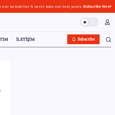
o our newsletter & never miss our best posts.
Subscribe Now!
TIM
İLETİŞİM
Subscribe
ı
SON YAZILAR
Cezaevlerinde iğne atsan yere düşmez