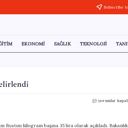
Subscribe t
ĞİTİM
EKONOMİ
SAĞLIK
TEKNOLOJİ
TANI
elirlendi
2026
yorumlar kapal
Yılı
Yaş
Çay
Alım
m fiyatını kilogram başına 35 lira olarak açıkladı. Bakanlık