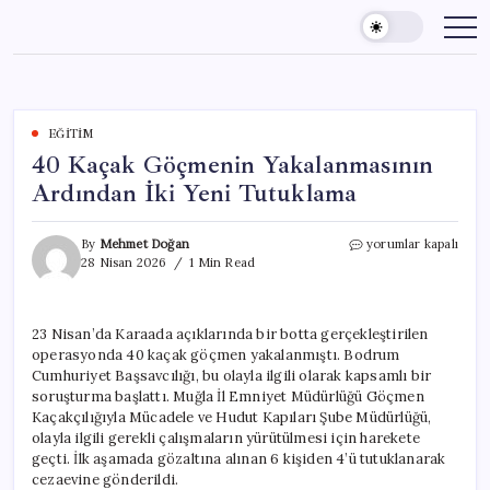
Skip
to
content
EĞITIM
40 Kaçak Göçmenin Yakalanmasının
Ardından İki Yeni Tutuklama
40
By
Mehmet Doğan
yorumlar kapalı
Kaçak
28 Nisan 2026
1 Min Read
Göçmenin
Yakalanmasının
Ardından
23 Nisan’da Karaada açıklarında bir botta gerçekleştirilen
İki
operasyonda 40 kaçak göçmen yakalanmıştı. Bodrum
Yeni
Tutuklama
Cumhuriyet Başsavcılığı, bu olayla ilgili olarak kapsamlı bir
için
soruşturma başlattı. Muğla İl Emniyet Müdürlüğü Göçmen
Kaçakçılığıyla Mücadele ve Hudut Kapıları Şube Müdürlüğü,
olayla ilgili gerekli çalışmaların yürütülmesi için harekete
geçti. İlk aşamada gözaltına alınan 6 kişiden 4’ü tutuklanarak
cezaevine gönderildi.