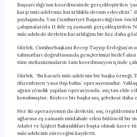
Başsavcılığı’nın koordinesinde gerçekleştirilen ‘y
karşı mücadelemiz kararlılıkla devam edecektir,” 
paylaşımda, Van Cumhuriyet Başsavcılığı’nın öncülüğ
çalışmalarıyla 11 ilde eş zamanlı gerçekleştirilen
mücadelede devletin kararlılığını bir kez daha gözl
Gürlek, Cumhurbaşkanı Recep Tayyip Erdoğan’ın uy
talimatları doğrultusunda gençlerimizi hedef alan u
tüm mekanizmaların tam koordinasyon içinde çalış
Gürlek, “Bu kararlı mücadelenin bir başka örneği,
düzenlenen ‘yasa dışı bahis’ operasyonudur. Yaklaş
ağına yönelik yapılan operasyonda, suçtan elde edi
konulmuştur. Böylece bir başka suç şebekesi daha etk
Her iki operasyonun da devletin, suç örgütlerinin 
ağlarına eş zamanlı müdahale eden bütüncül bir m
Adalet ve İçişleri Bakanlıkları başta olmak üzere t
mücadelenin süreceğini kaydetti.