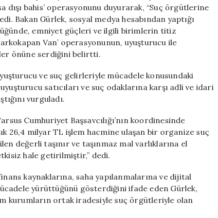
Mücadelemiz
asa dışı bahis’ operasyonunu duyurarak, “Suç örgütlerine
Sürdürülecek
dedi. Bakan Gürlek, sosyal medya hesabından yaptığı
için
ünde, emniyet güçleri ve ilgili birimlerin titiz
 ‘Narkokapan Van’ operasyonunun, uyuşturucu ile
er önüne serdiğini belirtti.
uşturucu ve suç gelirleriyle mücadele konusundaki
yuşturucu satıcıları ve suç odaklarına karşı adli ve idari
tığını vurguladı.
 Tarsus Cumhuriyet Başsavcılığı’nın koordinesinde
ık 26,4 milyar TL işlem hacmine ulaşan bir organize suç
len değerli taşınır ve taşınmaz mal varlıklarına el
isiz hale getirilmiştir,” dedi.
finans kaynaklarına, saha yapılanmalarına ve dijital
ücadele yürüttüğünü gösterdiğini ifade eden Gürlek,
üm kurumların ortak iradesiyle suç örgütleriyle olan