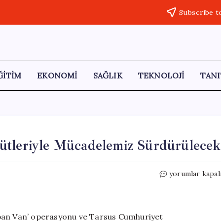
Subscribe t
ĞİTİM
EKONOMİ
SAĞLIK
TEKNOLOJİ
TANI
ütleriyle Mücadelemiz Sürdürülecek
Adalet
yorumlar kapal
Bakanı
Gürlek:
Suç
Örgütleriyle
apan Van’ operasyonu ve Tarsus Cumhuriyet