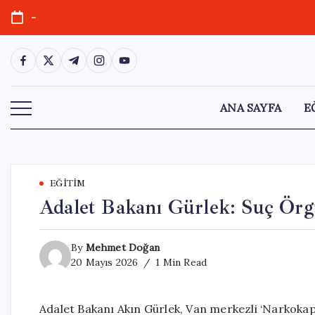
Skip
-
to
content
https://www.facebook.com/
https://twitter.com/
https://t.me/
https://www.instagram.com/
https://youtube.com/
ANA SAYFA
E
EĞITIM
Adalet Bakanı Gürlek: Suç Örg
By
Mehmet Doğan
20 Mayıs 2026
1 Min Read
Adalet Bakanı Akın Gürlek, Van merkezli ‘Narkok