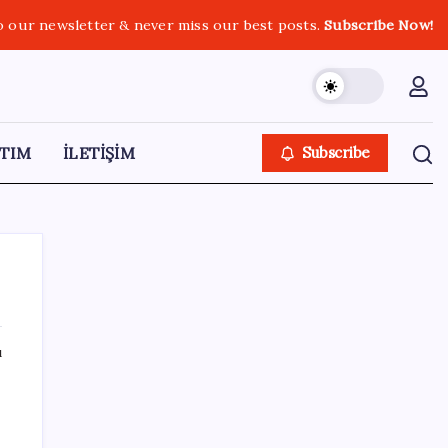
o our newsletter & never miss our best posts.
Subscribe Now!
TIM
İLETİŞİM
Subscribe
ı
SON YAZILAR
GTA 6’nın Yeni Fragmanı Netflix’te
Yayınlanacak