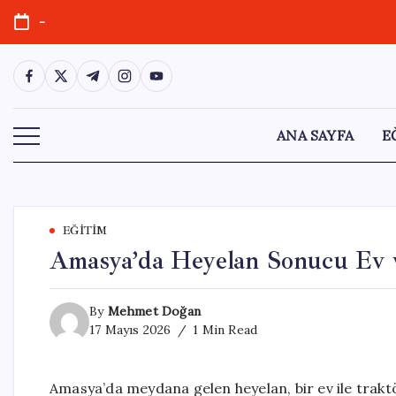
Skip
-
to
content
https://www.facebook.com/
https://twitter.com/
https://t.me/
https://www.instagram.com/
https://youtube.com/
ANA SAYFA
E
EĞITIM
Amasya’da Heyelan Sonucu Ev 
By
Mehmet Doğan
17 Mayıs 2026
1 Min Read
Amasya’da meydana gelen heyelan, bir ev ile traktör