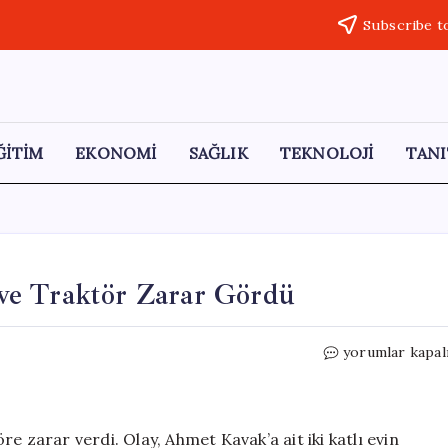
Subscribe t
ĞİTİM
EKONOMİ
SAĞLIK
TEKNOLOJİ
TANI
ve Traktör Zarar Gördü
Amasya’da
yorumlar kapal
Heyelan
Sonucu
Ev
ve
e zarar verdi. Olay, Ahmet Kavak’a ait iki katlı evin