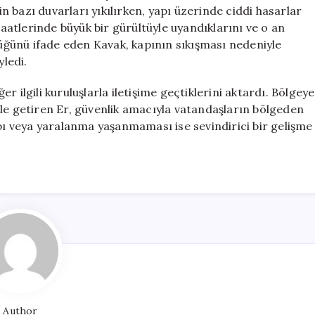
Traktör
 bazı duvarları yıkılırken, yapı üzerinde ciddi hasarlar
Zarar
atlerinde büyük bir gürültüyle uyandıklarını ve o an
Gördü
ktüğünü ifade eden Kavak, kapının sıkışması nedeniyle
için
ledi.
 ilgili kuruluşlarla iletişime geçtiklerini aktardı. Bölgeye
ile getiren Er, güvenlik amacıyla vatandaşların bölgeden
ybı veya yaralanma yaşanmaması ise sevindirici bir gelişme
Author