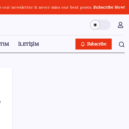
o our newsletter & never miss our best posts.
Subscribe Now!
TIM
İLETİŞİM
Subscribe
ı
SON YAZILAR
WhatsApp’ta Küresel Kaos: Milyonlarca
Hesap Neden Kapatıldı?