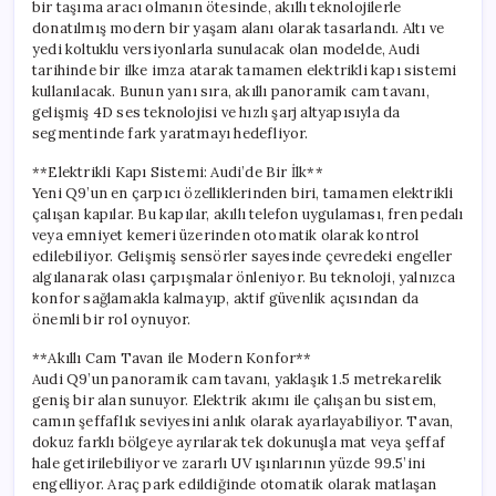
bir taşıma aracı olmanın ötesinde, akıllı teknolojilerle
donatılmış modern bir yaşam alanı olarak tasarlandı. Altı ve
yedi koltuklu versiyonlarla sunulacak olan modelde, Audi
tarihinde bir ilke imza atarak tamamen elektrikli kapı sistemi
kullanılacak. Bunun yanı sıra, akıllı panoramik cam tavanı,
gelişmiş 4D ses teknolojisi ve hızlı şarj altyapısıyla da
segmentinde fark yaratmayı hedefliyor.
**Elektrikli Kapı Sistemi: Audi’de Bir İlk**
Yeni Q9’un en çarpıcı özelliklerinden biri, tamamen elektrikli
çalışan kapılar. Bu kapılar, akıllı telefon uygulaması, fren pedalı
veya emniyet kemeri üzerinden otomatik olarak kontrol
edilebiliyor. Gelişmiş sensörler sayesinde çevredeki engeller
algılanarak olası çarpışmalar önleniyor. Bu teknoloji, yalnızca
konfor sağlamakla kalmayıp, aktif güvenlik açısından da
önemli bir rol oynuyor.
**Akıllı Cam Tavan ile Modern Konfor**
Audi Q9’un panoramik cam tavanı, yaklaşık 1.5 metrekarelik
geniş bir alan sunuyor. Elektrik akımı ile çalışan bu sistem,
camın şeffaflık seviyesini anlık olarak ayarlayabiliyor. Tavan,
dokuz farklı bölgeye ayrılarak tek dokunuşla mat veya şeffaf
hale getirilebiliyor ve zararlı UV ışınlarının yüzde 99.5’ini
engelliyor. Araç park edildiğinde otomatik olarak matlaşan