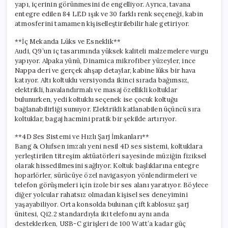
yapı, içerinin görünmesini de engelliyor. Ayrıca, tavana
entegre edilen 84 LED ışık ve 30 farklı renk seçeneği, kabin
atmosferini tamamen kişiselleştirilebilir hale getiriyor.
**İç Mekanda Lüks ve Esneklik**
Audi, Q9’un iç tasarımında yüksek kaliteli malzemelere vurgu
yapıyor. Alpaka yünü, Dinamica mikrofiber yüzeyler, ince
Nappa deri ve gerçek ahşap detaylar, kabine lüks bir hava
katıyor. Altı koltuklu versiyonda ikinci sırada bağımsız,
elektrikli, havalandırmalı ve masaj özellikli koltuklar
bulunurken, yedi koltuklu seçenek ise çocuk koltuğu
bağlanabilirliği sunuyor. Elektrikli katlanabilen üçüncü sıra
koltuklar, bagaj hacmini pratik bir şekilde artırıyor.
**4D Ses Sistemi ve Hızlı Şarj İmkanları**
Bang & Olufsen imzalı yeni nesil 4D ses sistemi, koltuklara
yerleştirilen titreşim aktüatörleri sayesinde müziğin fiziksel
olarak hissedilmesini sağlıyor. Koltuk başlıklarına entegre
hoparlörler, sürücüye özel navigasyon yönlendirmeleri ve
telefon görüşmeleri için izole bir ses alanı yaratıyor. Böylece
diğer yolcular rahatsız olmadan kişisel ses deneyimini
yaşayabiliyor. Orta konsolda bulunan çift kablosuz şarj
ünitesi, Qi2.2 standardıyla iki telefonu aynı anda
desteklerken, USB-C girişleri de 100 Watt’a kadar güç