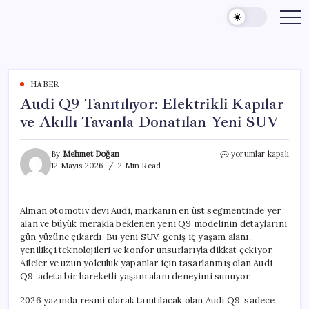
Skip
to
content
HABER
Audi Q9 Tanıtılıyor: Elektrikli Kapılar
ve Akıllı Tavanla Donatılan Yeni SUV
Audi
By
Mehmet Doğan
yorumlar kapalı
Q9
12 Mayıs 2026
2 Min Read
Tanıtılıyor:
Elektrikli
Kapılar
Alman otomotiv devi Audi, markanın en üst segmentinde yer
ve
alan ve büyük merakla beklenen yeni Q9 modelinin detaylarını
Akıllı
Tavanla
gün yüzüne çıkardı. Bu yeni SUV, geniş iç yaşam alanı,
Donatılan
yenilikçi teknolojileri ve konfor unsurlarıyla dikkat çekiyor.
Yeni
Aileler ve uzun yolculuk yapanlar için tasarlanmış olan Audi
SUV
Q9, adeta bir hareketli yaşam alanı deneyimi sunuyor.
için
2026 yazında resmi olarak tanıtılacak olan Audi Q9, sadece