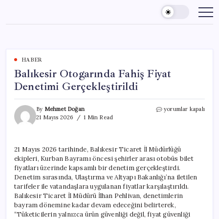
Skip
to
content
HABER
Balıkesir Otogarında Fahiş Fiyat
Denetimi Gerçekleştirildi
Balıkesir
By
Mehmet Doğan
yorumlar kapalı
Otogarında
21 Mayıs 2026
1 Min Read
Fahiş
Fiyat
Denetimi
21 Mayıs 2026 tarihinde, Balıkesir Ticaret İl Müdürlüğü
Gerçekleştirildi
ekipleri, Kurban Bayramı öncesi şehirler arası otobüs bilet
için
fiyatları üzerinde kapsamlı bir denetim gerçekleştirdi.
Denetim sırasında, Ulaştırma ve Altyapı Bakanlığı’na iletilen
tarifeler ile vatandaşlara uygulanan fiyatlar karşılaştırıldı.
Balıkesir Ticaret İl Müdürü İlhan Pehlivan, denetimlerin
bayram dönemine kadar devam edeceğini belirterek,
“Tüketicilerin yalnızca ürün güvenliği değil, fiyat güvenliği