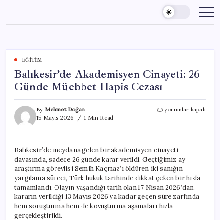
Skip
to
content
EĞITIM
Balıkesir’de Akademisyen Cinayeti: 26
Günde Müebbet Hapis Cezası
Balıkesir’de
By
Mehmet Doğan
yorumlar kapalı
Akademisyen
15 Mayıs 2026
1 Min Read
Cinayeti:
26
Günde
Balıkesir’de meydana gelen bir akademisyen cinayeti
Müebbet
davasında, sadece 26 günde karar verildi. Geçtiğimiz ay
Hapis
Cezası
araştırma görevlisi Semih Kaçmaz’ı öldüren iki sanığın
için
yargılama süreci, Türk hukuk tarihinde dikkat çeken bir hızla
tamamlandı. Olayın yaşandığı tarih olan 17 Nisan 2026’dan,
kararın verildiği 13 Mayıs 2026’ya kadar geçen süre zarfında
hem soruşturma hem de kovuşturma aşamaları hızla
gerçekleştirildi.