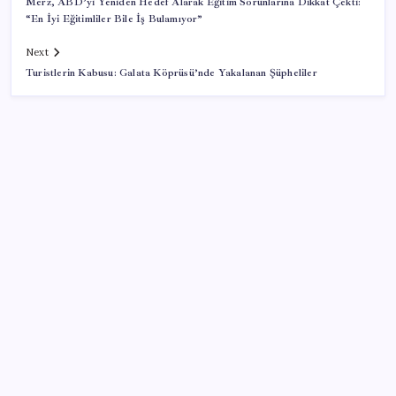
Merz, ABD’yi Yeniden Hedef Alarak Eğitim Sorunlarına Dikkat Çekti:
“En İyi Eğitimliler Bile İş Bulamıyor”
Next
Turistlerin Kabusu: Galata Köprüsü’nde Yakalanan Şüpheliler
SON YAZILAR
Cezaevlerinde iğne atsan yere düşmez
Zihin Okuyan Yapay Zeka Firması: Beynini Okutana
50 Dolar
Copilot için radikal karar: Microsoft logoyu