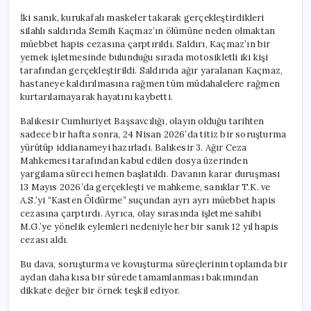
İki sanık, kurukafalı maskeler takarak gerçekleştirdikleri
silahlı saldırıda Semih Kaçmaz’ın ölümüne neden olmaktan
müebbet hapis cezasına çarptırıldı. Saldırı, Kaçmaz’ın bir
yemek işletmesinde bulunduğu sırada motosikletli iki kişi
tarafından gerçekleştirildi. Saldırıda ağır yaralanan Kaçmaz,
hastaneye kaldırılmasına rağmen tüm müdahalelere rağmen
kurtarılamayarak hayatını kaybetti.
Balıkesir Cumhuriyet Başsavcılığı, olayın olduğu tarihten
sadece bir hafta sonra, 24 Nisan 2026’da titiz bir soruşturma
yürütüp iddianameyi hazırladı. Balıkesir 3. Ağır Ceza
Mahkemesi tarafından kabul edilen dosya üzerinden
yargılama süreci hemen başlatıldı. Davanın karar duruşması
13 Mayıs 2026’da gerçekleşti ve mahkeme, sanıklar T.K. ve
A.S.’yi “Kasten Öldürme” suçundan ayrı ayrı müebbet hapis
cezasına çarptırdı. Ayrıca, olay sırasında işletme sahibi
M.G.’ye yönelik eylemleri nedeniyle her bir sanık 12 yıl hapis
cezası aldı.
Bu dava, soruşturma ve kovuşturma süreçlerinin toplamda bir
aydan daha kısa bir sürede tamamlanması bakımından
dikkate değer bir örnek teşkil ediyor.