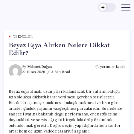
Skip
to
content
TEKNOLOJI
Beyaz Eşya Alırken Nelere Dikkat
Edilir?
Beyaz
By
Mehmet Doğan
yorumlar kapalı
Eşya
22 Nisan 2026
3 Min Read
Alırken
Nelere
Dikkat
Beyaz eşya almak, uzun yıllar kullanılacak bir yatırım olduğu
Edilir?
için oldukça dikkatli karar verilmesi gereken bir süreçtir.
için
Buzdolabı, çamaşır makinesi, bulaşık makinesi ve fırın gibi
ürünler günlük yaşamın vazgeçilmez parçalarıdır. Bu nedenle
sadece fiyatına bakarak değil; performans, enerji tüketimi,
dayanıklılık ve servis ağı gibi birçok faktörü göz önünde
bulundurmak gerekir. Doğru seçim yapıldığında hem konfor
artar hem de uzun vadede tasarruf sağlanır.