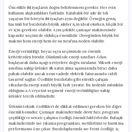
Öncelikle ihtiyaçların doğru belirlenmesi gerekir. Her evin
kullanım alışkanlıkları farklıdır. Kalabalık bir aile ile tek
yaşayan bir bireyin ihtiyaçları aynı değildir. Örneğin geniş
hacimli bir buzdolabı büyük aileler için ideal olurken, küçük bir
ev için gereksiz olabilir. Aynı şekilde çamaşır makinesinde
kapasite seçimi de oldukça önemlidir. Gereğinden büyük bir
makine hem enerji hem de su israfına neden olabilir.
Enerji verimliliği, beyaz eşya seçiminde en önemli
kriterlerden biridir. Günümüzde enerji sınıfları A’dan
başlayarak daha aşağı seviyelere doğru sıralanır. Yüksek enerji
sınıfına sahip ürünler ilk satın alma aşamasında biraz daha
pahalı olabilir ancak uzun vadede elektrik faturasında ciddi
tasarruf sağlar. Özellikle buzdolabı gibi sürekli çalışan
cihazlarda enerji sınıfı büyük fark yaratır. Bu nedenle mümkün
olduğunca A veya üst segment enerji verimliliğine sahip
ürünler tercih edilmelidir.
Ürünün teknik özellikleri de dikkat edilmesi gereken bir diğer
önemli konudur. Çamaşır makinelerinde devir hızı, program
çeşitliliği ve sessiz çalışma özelliği önemli faktörlerdir. Bulaşık
makinelerinde ise yıkama programları, su tüketimi ve kurutma
performansı öne çıkar. Buzdolaplarında no-frost özelliği, iç