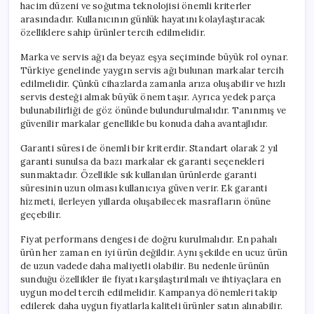
hacim düzeni ve soğutma teknolojisi önemli kriterler
arasındadır. Kullanıcının günlük hayatını kolaylaştıracak
özelliklere sahip ürünler tercih edilmelidir.
Marka ve servis ağı da beyaz eşya seçiminde büyük rol oynar.
Türkiye genelinde yaygın servis ağı bulunan markalar tercih
edilmelidir. Çünkü cihazlarda zamanla arıza oluşabilir ve hızlı
servis desteği almak büyük önem taşır. Ayrıca yedek parça
bulunabilirliği de göz önünde bulundurulmalıdır. Tanınmış ve
güvenilir markalar genellikle bu konuda daha avantajlıdır.
Garanti süresi de önemli bir kriterdir. Standart olarak 2 yıl
garanti sunulsa da bazı markalar ek garanti seçenekleri
sunmaktadır. Özellikle sık kullanılan ürünlerde garanti
süresinin uzun olması kullanıcıya güven verir. Ek garanti
hizmeti, ilerleyen yıllarda oluşabilecek masrafların önüne
geçebilir.
Fiyat performans dengesi de doğru kurulmalıdır. En pahalı
ürün her zaman en iyi ürün değildir. Aynı şekilde en ucuz ürün
de uzun vadede daha maliyetli olabilir. Bu nedenle ürünün
sunduğu özellikler ile fiyatı karşılaştırılmalı ve ihtiyaçlara en
uygun model tercih edilmelidir. Kampanya dönemleri takip
edilerek daha uygun fiyatlarla kaliteli ürünler satın alınabilir.