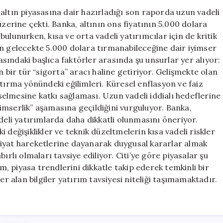
Üst
altın piyasasına dair hazırladığı son raporda uzun vadeli
Düzey
üzerine çekti. Banka, altının ons fiyatının 5.000 dolara
Tahmin:
ulunurken, kısa ve orta vadeli yatırımcılar için de kritik
5.000
ının gelecekte 5.000 dolara tırmanabileceğine dair iyimser
Dolar
kasındaki başlıca faktörler arasında şu unsurlar yer alıyor:
Beklentisi
çin bir tür “sigorta” aracı haline getiriyor. Gelişmekte olan
için
rtırma yönündeki eğilimleri. Küresel enflasyon ve faiz
kselmesine katkı sağlaması. Uzun vadeli iddialı hedeflerine
imserlik” aşamasına geçildiğini vurguluyor. Banka,
deli yatırımlarda daha dikkatli olunmasını öneriyor.
 değişiklikler ve teknik düzeltmelerin kısa vadeli riskler
k fiyat hareketlerine dayanarak duygusal kararlar almak
ırlı olmaları tavsiye ediliyor. Citi’ye göre piyasalar şu
ım, piyasa trendlerini dikkatle takip ederek temkinli bir
alan bilgiler yatırım tavsiyesi niteliği taşımamaktadır.