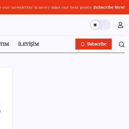
o our newsletter & never miss our best posts.
Subscribe Now!
TIM
İLETİŞİM
Subscribe
SON YAZILAR
ı
Copilot için radikal karar: Microsoft logoyu
değiştiriyor!