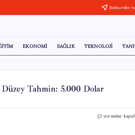
Subscribe t
ĞİTİM
EKONOMİ
SAĞLIK
TEKNOLOJİ
TANI
st Düzey Tahmin: 5.000 Dolar
Citi’den
yorumlar kapal
Altın
Fiyatları
İçin