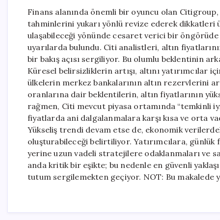
Finans alanında önemli bir oyuncu olan Citigroup, 
tahminlerini yukarı yönlü revize ederek dikkatleri 
ulaşabileceği yönünde cesaret verici bir öngörüde b
uyarılarda bulundu. Citi analistleri, altın fiyatlar
bir bakış açısı sergiliyor. Bu olumlu beklentinin ar
Küresel belirsizliklerin artışı, altını yatırımcılar i
ülkelerin merkez bankalarının altın rezervlerini a
oranlarına dair beklentilerin, altın fiyatlarının yü
rağmen, Citi mevcut piyasa ortamında “temkinli iy
fiyatlarda ani dalgalanmalara karşı kısa ve orta va
Yükseliş trendi devam etse de, ekonomik verilerdeki
oluşturabileceği belirtiliyor. Yatırımcılara, günlü
yerine uzun vadeli stratejilere odaklanmaları ve sab
anda kritik bir eşikte; bu nedenle en güvenli yaklaş
tutum sergilemekten geçiyor. NOT: Bu makalede yer 