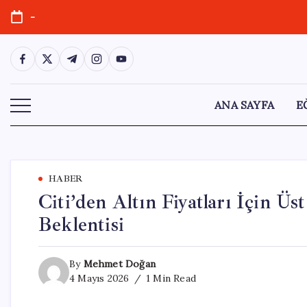
Skip
-
to
content
https://www.facebook.com/
https://twitter.com/
https://t.me/
https://www.instagram.com/
https://youtube.com/
ANA SAYFA
E
HABER
Citi’den Altın Fiyatları İçin Ü
Beklentisi
By
Mehmet Doğan
4 Mayıs 2026
1 Min Read