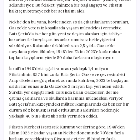
Kayıplarını
adlandırıyor. Bu felaket, yalnızca bir başlangıçtı ve Filistin
Aştı
halkı için bitmeyecek bir acı halini aldı.
için
Nekbe’den bu yana, köylerinden zorla çıkarılanların torunları,
Gazze’de yetersiz koşullarda yaşam mücadelesi vermekte.
Batı Şeria’da ise her gün yeni yerleşim alanları için tahliye
kararları ile karşılaşan insanlar, umutsuz bekleyişlerini
sürdürüyor. Rakamlar ürkütücü; son 2,5 yılda Gazze’de
meydana gelen ölümler, 1948’den Ekim 2023’e kadar olan
toplam kayıpların yüzde 50 daha fazlasını oluşturuyor.
İsrail’in 1948’deki işgali sonrası yaklaşık 1,4 milyon
Filistinlinin 957 bini zorla Batı Şeria, Gazze ve çevresindeki
Arap ülkelerine göç etmek zorunda kalırken, 2023’te başlayan
saldırılar esnasında Gazze’de 2 milyon kişi yerinden edildi.
Sürekli yer değiştirmek zorunda kalan Gazzeliler, derme
çatma çadırlarda ve okullarda barınma mücadelesi veriyor.
Batı Şeria’nın kuzeyindeki mülteci kamplarında da benzer bir
durum söz konusu; İsrail ordusunun saldırıları nedeniyle
yaklaşık 40 bin Filistinli zorla yerinden edildi.
Filistin Merkezi İstatistik Kurumu verilerine göre, 1948’den
Ekim 2023’e kadar yaşanan Nekbe döneminde 70’den fazla
katliam gerçekleştiren Siyonist çeteler, 15 binden fazla