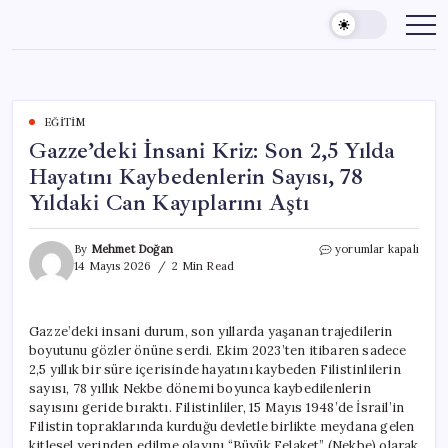
Skip
to
content
EĞITIM
Gazze’deki İnsani Kriz: Son 2,5 Yılda
Hayatını Kaybedenlerin Sayısı, 78
Yıldaki Can Kayıplarını Aştı
Gazze’deki
By
Mehmet Doğan
yorumlar kapalı
İnsani
14 Mayıs 2026
2 Min Read
Kriz:
Son
2,5
Gazze’deki insani durum, son yıllarda yaşanan trajedilerin
Yılda
boyutunu gözler önüne serdi. Ekim 2023’ten itibaren sadece
Hayatını
Kaybedenlerin
2,5 yıllık bir süre içerisinde hayatını kaybeden Filistinlilerin
Sayısı,
sayısı, 78 yıllık Nekbe dönemi boyunca kaybedilenlerin
78
sayısını geride bıraktı. Filistinliler, 15 Mayıs 1948’de İsrail’in
Yıldaki
Filistin topraklarında kurduğu devletle birlikte meydana gelen
Can
kitlesel yerinden edilme olayını “Büyük Felaket” (Nekbe) olarak