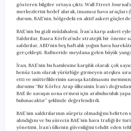
gösteren bilgiler ortaya çıktı. Wall Street Journal’
merkezlerini hedef alarak, insansız hava araçları (İ
durum, BAE’nin, bölgedeki en aktif askeri güçlerde
BAE’nin bu gizli müdahalesi, İran’a karşı askeri eyl
Saldırılar, Basra Körfezi’nde stratejik bir öneme sa
saldırılar, ABD’nin beş haftalık yoğun hava harekâ
gerçekleşti. Rafineride meydana gelen büyük yangı
İran, BAE’nin bu hamlesine karşılık olarak çok sayıd
henüz tam olarak yürürlüğe girmeyen ateşkes sıras
etti ve müttefiklerinin savaşa katılmasını memnuni
durumu “Bir Körfez Arap ülkesinin İran’ı doğrudan
BAE ile savaşın sona ermesi için arabuluculuk yapa
bulunacaktır” şeklinde değerlendirdi.
BAE’nin saldırılarının sürpriz olmadığını belirten
alındığını ve bu sürecin BAE’nin hava trafiği ile tu
yönetimi, İran’ı ülkenin güvenliğini tehdit eden teh