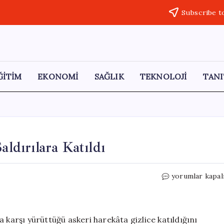
Subscribe t
ĞİTİM
EKONOMİ
SAĞLIK
TEKNOLOJİ
TANI
aldırılara Katıldı
Gizli
yorumlar kapal
Savaş:
BAE,
İran’a
Karşı
n’a karşı yürüttüğü askeri harekâta gizlice katıldığını