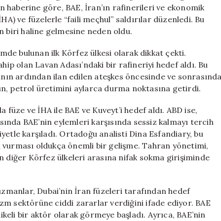
Saldırılara
ın haberine göre, BAE, İran’ın rafinerileri ve ekonomik
Katıldı
HA) ve füzelerle “faili meçhul” saldırılar düzenledi. Bu
için
n biri haline gelmesine neden oldu.
emde bulunan ilk Körfez ülkesi olarak dikkat çekti.
hip olan Lavan Adası’ndaki bir rafineriyi hedef aldı. Bu
tının ardından ilan edilen ateşkes öncesinde ve sonrasınd
n, petrol üretimini aylarca durma noktasına getirdi.
a füze ve İHA ile BAE ve Kuveyt’i hedef aldı. ABD ise,
ında BAE’nin eylemleri karşısında sessiz kalmayı tercih
yetle karşıladı. Ortadoğu analisti Dina Esfandiary, bu
 vurması oldukça önemli bir gelişme. Tahran yönetimi,
n diğer Körfez ülkeleri arasına nifak sokma girişiminde
 uzmanlar, Dubai’nin İran füzeleri tarafından hedef
rizm sektörüne ciddi zararlar verdiğini ifade ediyor. BAE
likeli bir aktör olarak görmeye başladı. Ayrıca, BAE’nin