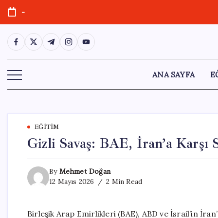
Skip
-
to
content
https://www.facebook.com/
https://twitter.com/
https://t.me/
https://www.instagram.com/
https://youtube.com/
ANA SAYFA
E
EĞITIM
Gizli Savaş: BAE, İran’a Karşı S
By
Mehmet Doğan
12 Mayıs 2026
2 Min Read
Birleşik Arap Emirlikleri (BAE), ABD ve İsrail’in İra