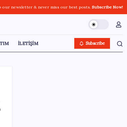
o our newsletter & never miss our best posts.
Subscribe Now!
TIM
İLETİŞİM
Subscribe
SON YAZILAR
ı
Cezaevlerinde iğne atsan yere düşmez
da