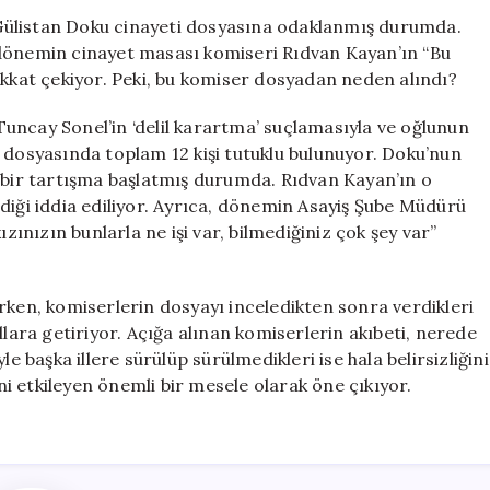
Kelle
Gülistan Doku cinayeti dosyasına odaklanmış durumda.
Gidecek’
 dönemin cinayet masası komiseri Rıdvan Kayan’ın “Bu
Dediği
ikkat çekiyor. Peki, bu komiser dosyadan neden alındı?
İddia
Edilen
uncay Sonel’in ‘delil karartma’ suçlamasıyla ve oğlunun
Komiserin
 dosyasında toplam 12 kişi tutuklu bulunuyor. Doku’nun
Başına
i bir tartışma başlatmış durumda. Rıdvan Kayan’ın o
Ne
diği iddia ediliyor. Ayrıca, dönemin Asayiş Şube Müdürü
Geldi?
için
ızınızın bunlarla ne işi var, bilmediğiniz çok şey var”
rken, komiserlerin dosyayı inceledikten sonra verdikleri
llara getiriyor. Açığa alınan komiserlerin akıbeti, nerede
e başka illere sürülüp sürülmedikleri ise hala belirsizliğini
i etkileyen önemli bir mesele olarak öne çıkıyor.