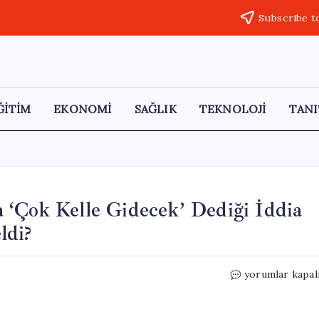
Subscribe t
ĞİTİM
EKONOMİ
SAĞLIK
TEKNOLOJİ
TANI
 ‘Çok Kelle Gidecek’ Dediği İddia
ldi?
Gülistan
yorumlar kapal
Doku
Soruşturmasın
‘Çok