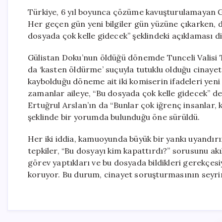
Türkiye, 6 yıl boyunca çözüme kavuşturulamayan 
Her geçen gün yeni bilgiler gün yüzüne çıkarken,
dosyada çok kelle gidecek” şeklindeki açıklaması d
Gülistan Doku’nun öldüğü dönemde Tunceli Valisi T
da ‘kasten öldürme’ suçuyla tutuklu olduğu cinayet
kaybolduğu döneme ait iki komiserin ifadeleri yen
zamanlar aileye, “Bu dosyada çok kelle gidecek” de
Ertuğrul Arslan’ın da “Bunlar çok iğrenç insanlar, k
şeklinde bir yorumda bulunduğu öne sürüldü.
Her iki iddia, kamuoyunda büyük bir yankı uyandırı
tepkiler, “Bu dosyayı kim kapattırdı?” sorusunu akı
görev yaptıkları ve bu dosyada bildikleri gerekçesiyl
koruyor. Bu durum, cinayet soruşturmasının seyrin