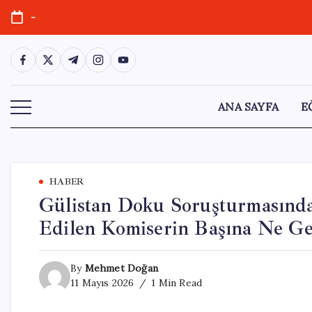
Skip
-
to
content
https://www.facebook.com/
https://twitter.com/
https://t.me/
https://www.instagram.com/
https://youtube.com/
ANA SAYFA
E
HABER
Gülistan Doku Soruşturmasında
Edilen Komiserin Başına Ne Ge
By
Mehmet Doğan
11 Mayıs 2026
1 Min Read