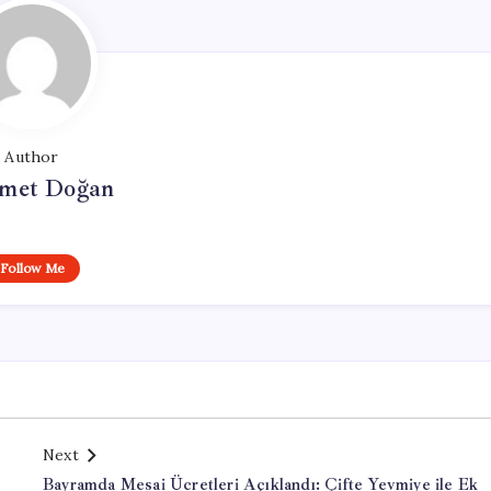
Author
met Doğan
Follow Me
Next
Bayramda Mesai Ücretleri Açıklandı: Çifte Yevmiye ile Ek