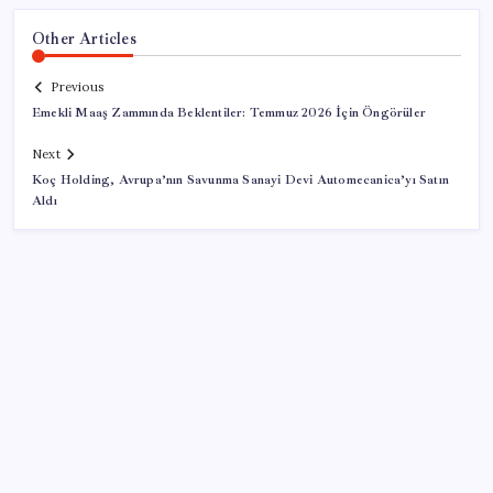
Other Articles
Previous
Emekli Maaş Zammında Beklentiler: Temmuz 2026 İçin Öngörüler
Next
Koç Holding, Avrupa’nın Savunma Sanayi Devi Automecanica’yı Satın
Aldı
SON YAZILAR