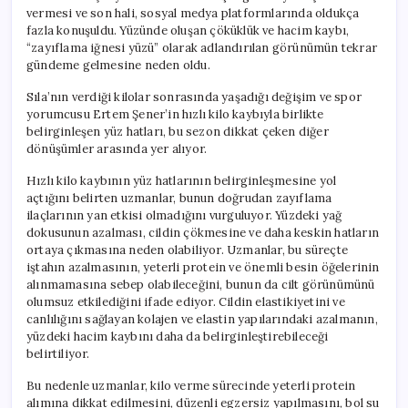
vermesi ve son hali, sosyal medya platformlarında oldukça
fazla konuşuldu. Yüzünde oluşan çöküklük ve hacim kaybı,
“zayıflama iğnesi yüzü” olarak adlandırılan görünümün tekrar
gündeme gelmesine neden oldu.
Sıla’nın verdiği kilolar sonrasında yaşadığı değişim ve spor
yorumcusu Ertem Şener’in hızlı kilo kaybıyla birlikte
belirginleşen yüz hatları, bu sezon dikkat çeken diğer
dönüşümler arasında yer alıyor.
Hızlı kilo kaybının yüz hatlarının belirginleşmesine yol
açtığını belirten uzmanlar, bunun doğrudan zayıflama
ilaçlarının yan etkisi olmadığını vurguluyor. Yüzdeki yağ
dokusunun azalması, cildin çökmesine ve daha keskin hatların
ortaya çıkmasına neden olabiliyor. Uzmanlar, bu süreçte
iştahın azalmasının, yeterli protein ve önemli besin öğelerinin
alınmamasına sebep olabileceğini, bunun da cilt görünümünü
olumsuz etkilediğini ifade ediyor. Cildin elastikiyetini ve
canlılığını sağlayan kolajen ve elastin yapılarındaki azalmanın,
yüzdeki hacim kaybını daha da belirginleştirebileceği
belirtiliyor.
Bu nedenle uzmanlar, kilo verme sürecinde yeterli protein
alımına dikkat edilmesini, düzenli egzersiz yapılmasını, bol su