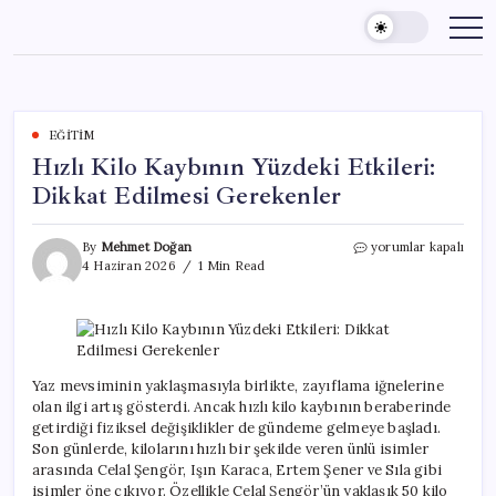
Skip
to
content
EĞITIM
Hızlı Kilo Kaybının Yüzdeki Etkileri:
Dikkat Edilmesi Gerekenler
Hızlı
By
Mehmet Doğan
yorumlar kapalı
Kilo
4 Haziran 2026
1 Min Read
Kaybının
Yüzdeki
Etkileri:
Dikkat
Edilmesi
Gerekenler
Yaz mevsiminin yaklaşmasıyla birlikte, zayıflama iğnelerine
için
olan ilgi artış gösterdi. Ancak hızlı kilo kaybının beraberinde
getirdiği fiziksel değişiklikler de gündeme gelmeye başladı.
Son günlerde, kilolarını hızlı bir şekilde veren ünlü isimler
arasında Celal Şengör, Işın Karaca, Ertem Şener ve Sıla gibi
isimler öne çıkıyor. Özellikle Celal Şengör’ün yaklaşık 50 kilo