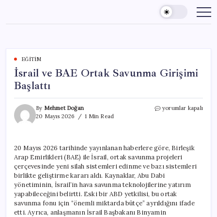
Skip
to
content
EĞITIM
İsrail ve BAE Ortak Savunma Girişimi
Başlattı
İsrail
By
Mehmet Doğan
yorumlar kapalı
ve
20 Mayıs 2026
1 Min Read
BAE
Ortak
Savunma
20 Mayıs 2026 tarihinde yayınlanan haberlere göre, Birleşik
Girişimi
Arap Emirlikleri (BAE) ile İsrail, ortak savunma projeleri
Başlattı
için
çerçevesinde yeni silah sistemleri edinme ve bazı sistemleri
birlikte geliştirme kararı aldı. Kaynaklar, Abu Dabi
yönetiminin, İsrail’in hava savunma teknolojilerine yatırım
yapabileceğini belirtti. Eski bir ABD yetkilisi, bu ortak
savunma fonu için “önemli miktarda bütçe” ayrıldığını ifade
etti. Ayrıca, anlaşmanın İsrail Başbakanı Binyamin