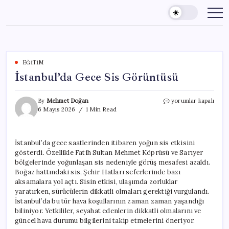
Skip
to
content
EĞITIM
İstanbul’da Gece Sis Görüntüsü
İstanbul’da
By
Mehmet Doğan
yorumlar kapalı
Gece
6 Mayıs 2026
1 Min Read
Sis
Görüntüsü
için
İstanbul’da gece saatlerinden itibaren yoğun sis etkisini
gösterdi. Özellikle Fatih Sultan Mehmet Köprüsü ve Sarıyer
bölgelerinde yoğunlaşan sis nedeniyle görüş mesafesi azaldı.
Boğaz hattındaki sis, Şehir Hatları seferlerinde bazı
aksamalara yol açtı. Sisin etkisi, ulaşımda zorluklar
yaratırken, sürücülerin dikkatli olmaları gerektiği vurgulandı.
İstanbul’da bu tür hava koşullarının zaman zaman yaşandığı
biliniyor. Yetkililer, seyahat edenlerin dikkatli olmalarını ve
güncel hava durumu bilgilerini takip etmelerini öneriyor.