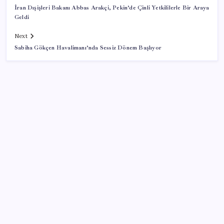
İran Dışişleri Bakanı Abbas Arakçi, Pekin’de Çinli Yetkililerle Bir Araya
Geldi
Next
Sabiha Gökçen Havalimanı’nda Sessiz Dönem Başlıyor
SON YAZILAR
Cezaevlerinde iğne atsan yere düşmez
Zihin Okuyan Yapay Zeka Firması: Beynini Okutana
50 Dolar
Copilot için radikal karar: Microsoft logoyu