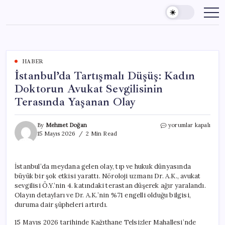
Skip
to
content
HABER
İstanbul’da Tartışmalı Düşüş: Kadın
Doktorun Avukat Sevgilisinin
Terasında Yaşanan Olay
İstanbul’da
By
Mehmet Doğan
yorumlar kapalı
Tartışmalı
15 Mayıs 2026
2 Min Read
Düşüş:
Kadın
Doktorun
İstanbul’da meydana gelen olay, tıp ve hukuk dünyasında
Avukat
büyük bir şok etkisi yarattı. Nöroloji uzmanı Dr. A.K., avukat
Sevgilisinin
Terasında
sevgilisi Ö.Y.’nin 4. katındaki terastan düşerek ağır yaralandı.
Yaşanan
Olayın detayları ve Dr. A.K.’nin %71 engelli olduğu bilgisi,
Olay
duruma dair şüpheleri artırdı.
için
15 Mayıs 2026 tarihinde Kağıthane Telsizler Mahallesi’nde