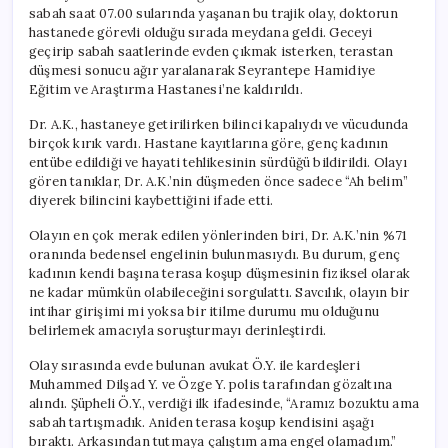
sabah saat 07.00 sularında yaşanan bu trajik olay, doktorun
hastanede görevli olduğu sırada meydana geldi. Geceyi
geçirip sabah saatlerinde evden çıkmak isterken, terastan
düşmesi sonucu ağır yaralanarak Seyrantepe Hamidiye
Eğitim ve Araştırma Hastanesi’ne kaldırıldı.
Dr. A.K., hastaneye getirilirken bilinci kapalıydı ve vücudunda
birçok kırık vardı. Hastane kayıtlarına göre, genç kadının
entübe edildiği ve hayati tehlikesinin sürdüğü bildirildi. Olayı
gören tanıklar, Dr. A.K.’nin düşmeden önce sadece “Ah belim”
diyerek bilincini kaybettiğini ifade etti.
Olayın en çok merak edilen yönlerinden biri, Dr. A.K.’nin %71
oranında bedensel engelinin bulunmasıydı. Bu durum, genç
kadının kendi başına terasa koşup düşmesinin fiziksel olarak
ne kadar mümkün olabileceğini sorgulattı. Savcılık, olayın bir
intihar girişimi mi yoksa bir itilme durumu mu olduğunu
belirlemek amacıyla soruşturmayı derinleştirdi.
Olay sırasında evde bulunan avukat Ö.Y. ile kardeşleri
Muhammed Dilşad Y. ve Özge Y. polis tarafından gözaltına
alındı. Şüpheli Ö.Y., verdiği ilk ifadesinde, “Aramız bozuktu ama
sabah tartışmadık. Aniden terasa koşup kendisini aşağı
bıraktı. Arkasından tutmaya çalıştım ama engel olamadım.”