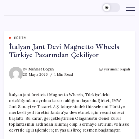
Skip
to
content
EĞITIM
İtalyan Jant Devi Magnetto Wheels
Türkiye Pazarından Çekiliyor
İtalyan
By
Mehmet Doğan
yorumlar kapalı
Jant
20 Mayıs 2026
1 Min Read
Devi
Magnetto
Wheels
İtalyan jant üreticisi Magnetto Wheels, Türkiye’deki
Türkiye
ortaklığından ayrılma kararı aldığını duyurdu. Şirket, JMW
Pazarından
Çekiliyor
Jant Sanayi ve Ticaret A.Ş. bünyesindeki hisselerini Türkiye
için
merkezli yerli üretici Jantsa’ya devretmek için resmi süreci
başlattı. Bu karar, gerçekleştirilen Olağanüstü Genel Kurul
toplantısının ardından alınmış olup, sermaye artırımı ve hisse
devri ile ilgili işlemler için yasal süreç resmen başlamıştır.