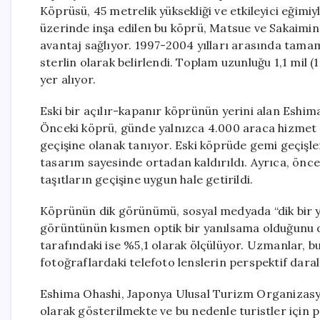
Köprüsü, 45 metrelik yüksekliği ve etkileyici eğimi
üzerinde inşa edilen bu köprü, Matsue ve Sakaimina
avantaj sağlıyor. 1997-2004 yılları arasında tama
sterlin olarak belirlendi. Toplam uzunluğu 1,1 mil 
yer alıyor.
Eski bir açılır-kapanır köprünün yerini alan Eshim
Önceki köprü, günde yalnızca 4.000 araca hizmet v
geçişine olanak tanıyor. Eski köprüde gemi geçişler
tasarım sayesinde ortadan kaldırıldı. Ayrıca, önceki
taşıtların geçişine uygun hale getirildi.
Köprünün dik görünümü, sosyal medyada “dik bir yok
görüntünün kısmen optik bir yanılsama olduğunu o
tarafındaki ise %5,1 olarak ölçülüyor. Uzmanlar, bu
fotoğraflardaki telefoto lenslerin perspektif dara
Eshima Ohashi, Japonya Ulusal Turizm Organizasyo
olarak gösterilmekte ve bu nedenle turistler için p