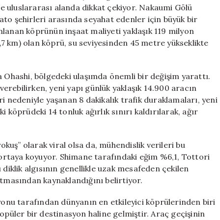
Köprü:
yle uluslararası alanda dikkat çekiyor. Nakaumi Gölü
Eshima
to şehirleri arasında seyahat edenler için büyük bir
Ohashi
mlanan köprünün inşaat maliyeti yaklaşık 119 milyon
için
(1,7 km) olan köprü, su seviyesinden 45 metre yükseklikte
a Ohashi, bölgedeki ulaşımda önemli bir değişim yarattı.
erebilirken, yeni yapı günlük yaklaşık 14.900 aracın
i nedeniyle yaşanan 8 dakikalık trafik duraklamaları, yeni
 köprüdeki 14 tonluk ağırlık sınırı kaldırılarak, ağır
uş” olarak viral olsa da, mühendislik verileri bu
rtaya koyuyor. Shimane tarafındaki eğim %6,1, Tottori
 diklik algısının genellikle uzak mesafeden çekilen
ltmasından kaynaklandığını belirtiyor.
nu tarafından dünyanın en etkileyici köprülerinden biri
opüler bir destinasyon haline gelmiştir. Araç geçişinin