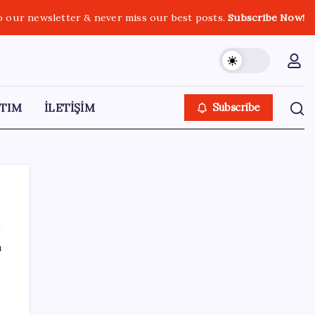
o our newsletter & never miss our best posts.
Subscribe Now!
TIM
İLETİŞİM
Subscribe
ı
SON YAZILAR
GTA 6’nın Yeni Fragmanı Netflix’te
Yayınlanacak