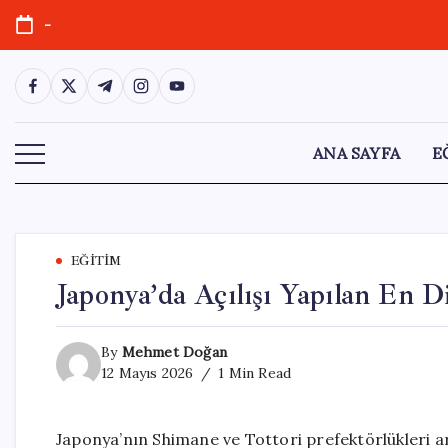
Skip
-
to
content
https://www.facebook.com/
https://twitter.com/
https://t.me/
https://www.instagram.com/
https://youtube.com/
ANA SAYFA
E
EĞITIM
Japonya’da Açılışı Yapılan En 
By
Mehmet Doğan
12 Mayıs 2026
1 Min Read
Japonya’nın Shimane ve Tottori prefektörlükleri a