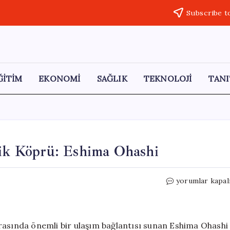
Subscribe t
ĞİTİM
EKONOMİ
SAĞLIK
TEKNOLOJİ
TANI
Dik Köprü: Eshima Ohashi
Japonya’da
yorumlar kapal
Açılışı
Yapılan
En
Dik
rasında önemli bir ulaşım bağlantısı sunan Eshima Ohashi