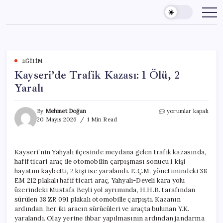
Skip
to
content
EĞITIM
Kayseri’de Trafik Kazası: 1 Ölü, 2
Yaralı
Kayseri’de
By
Mehmet Doğan
yorumlar kapalı
Trafik
20 Mayıs 2026
1 Min Read
Kazası:
1
Ölü,
Kayseri’nin Yahyalı ilçesinde meydana gelen trafik kazasında,
2
hafif ticari araç ile otomobilin çarpışması sonucu 1 kişi
Yaralı
için
hayatını kaybetti, 2 kişi ise yaralandı. E.Ç.M. yönetimindeki 38
EM 212 plakalı hafif ticari araç, Yahyalı-Develi kara yolu
üzerindeki Mustafa Beyli yol ayrımında, H.H.B. tarafından
sürülen 38 ZR 091 plakalı otomobille çarpıştı. Kazanın
ardından, her iki aracın sürücüleri ve araçta bulunan Y.K.
yaralandı. Olay yerine ihbar yapılmasının ardından jandarma