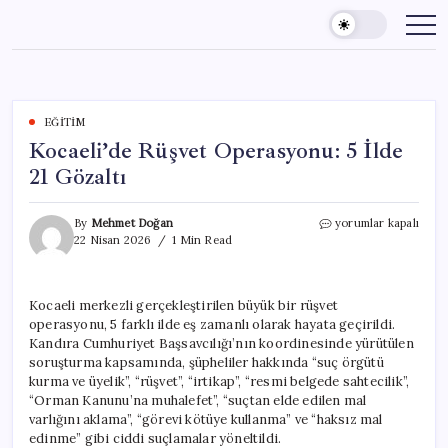
Skip
to
content
EĞITIM
Kocaeli’de Rüşvet Operasyonu: 5 İlde
21 Gözaltı
Kocaeli’de
By
Mehmet Doğan
yorumlar kapalı
Rüşvet
22 Nisan 2026
1 Min Read
Operasyonu:
5
İlde
Kocaeli merkezli gerçekleştirilen büyük bir rüşvet
21
operasyonu, 5 farklı ilde eş zamanlı olarak hayata geçirildi.
Gözaltı
için
Kandıra Cumhuriyet Başsavcılığı’nın koordinesinde yürütülen
soruşturma kapsamında, şüpheliler hakkında “suç örgütü
kurma ve üyelik”, “rüşvet”, “irtikap”, “resmi belgede sahtecilik”,
“Orman Kanunu’na muhalefet”, “suçtan elde edilen mal
varlığını aklama”, “görevi kötüye kullanma” ve “haksız mal
edinme” gibi ciddi suçlamalar yöneltildi.