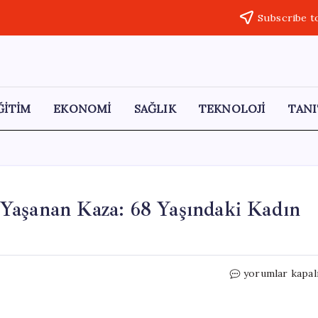
Subscribe t
ĞİTİM
EKONOMİ
SAĞLIK
TEKNOLOJİ
TANI
Yaşanan Kaza: 68 Yaşındaki Kadın
Konya’da
yorumlar kapal
Belediye
Otobüsünde
Yaşanan