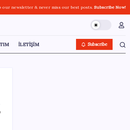
o our newsletter & never miss our best posts.
Subscribe Now!
TIM
İLETİŞİM
Subscribe
SON YAZILAR
ı
Ücretsiz ChatGPT Kullanıcılarına Müjde:
Sınırsız Sohbet ve GPT-5.6 Geldi