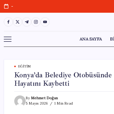
Skip
-
to
content
https://www.facebook.com/
https://twitter.com/
https://t.me/
https://www.instagram.com/
https://youtube.com/
ANA SAYFA
E
EĞITIM
Konya’da Belediye Otobüsünde 
Hayatını Kaybetti
By
Mehmet Doğan
5 Mayıs 2026
1 Min Read