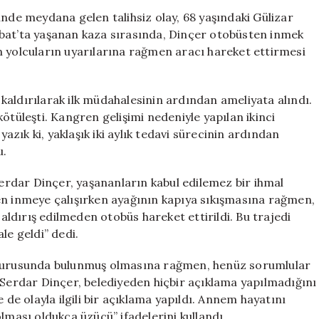
Kaza:
ünde meydana gelen talihsiz olay, 68 yaşındaki Gülizar
68
ubat’ta yaşanan kaza sırasında, Dinçer otobüsten inmek
Yaşındaki
n yolcuların uyarılarına rağmen aracı hareket ettirmesi
Kadın
Hayatını
Kaybetti
aldırılarak ilk müdahalesinin ardından ameliyata alındı.
için
ötüleşti. Kangren gelişimi nedeniyle yapılan ikinci
zık ki, yaklaşık iki aylık tedavi sürecinin ardından
u.
Serdar Dinçer, yaşananların kabul edilemez bir ihmal
en inmeye çalışırken ayağının kapıya sıkışmasına rağmen,
 aldırış edilmeden otobüs hareket ettirildi. Bu trajedi
e geldi” dedi.
duyurusunda bulunmuş olmasına rağmen, henüz sorumlular
 Serdar Dinçer, belediyeden hiçbir açıklama yapılmadığını
 de olayla ilgili bir açıklama yapıldı. Annem hayatını
lması oldukça üzücü” ifadelerini kullandı.