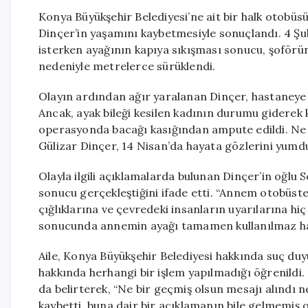
Konya Büyükşehir Belediyesi’ne ait bir halk otobüs
Dinçer’in yaşamını kaybetmesiyle sonuçlandı. 4 Ş
isterken ayağının kapıya sıkışması sonucu, şoförü
nedeniyle metrelerce sürüklendi.
Olayın ardından ağır yaralanan Dinçer, hastaneye k
Ancak, ayak bileği kesilen kadının durumu giderek k
operasyonda bacağı kasığından ampute edildi. Ne ya
Gülizar Dinçer, 14 Nisan’da hayata gözlerini yumd
Olayla ilgili açıklamalarda bulunan Dinçer’in oğlu 
sonucu gerçekleştiğini ifade etti. “Annem otobüst
çığlıklarına ve çevredeki insanların uyarılarına hiç
sonucunda annemin ayağı tamamen kullanılmaz hal
Aile, Konya Büyükşehir Belediyesi hakkında suç 
hakkında herhangi bir işlem yapılmadığı öğrenildi.
da belirterek, “Ne bir geçmiş olsun mesajı alındı ne
kaybetti, buna dair bir açıklamanın bile gelmemiş o