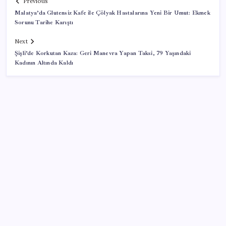
Previous
Malatya’da Glutensiz Kafe ile Çölyak Hastalarına Yeni Bir Umut: Ekmek
Sorunu Tarihe Karıştı
Next
Şişli’de Korkutan Kaza: Geri Manevra Yapan Taksi, 79 Yaşındaki
Kadının Altında Kaldı
SON YAZILAR
Cezaevlerinde iğne atsan yere düşmez
Zihin Okuyan Yapay Zeka Firması: Beynini Okutana
50 Dolar