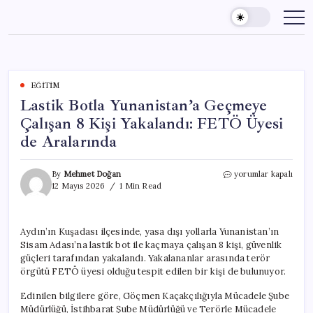
Skip
to
content
EĞITIM
Lastik Botla Yunanistan’a Geçmeye
Çalışan 8 Kişi Yakalandı: FETÖ Üyesi
de Aralarında
Lastik
By
Mehmet Doğan
yorumlar kapalı
Botla
12 Mayıs 2026
1 Min Read
Yunanistan’a
Geçmeye
Çalışan
Aydın’ın Kuşadası ilçesinde, yasa dışı yollarla Yunanistan’ın
8
Sisam Adası’na lastik bot ile kaçmaya çalışan 8 kişi, güvenlik
Kişi
Yakalandı:
güçleri tarafından yakalandı. Yakalananlar arasında terör
FETÖ
örgütü FETÖ üyesi olduğu tespit edilen bir kişi de bulunuyor.
Üyesi
de
Edinilen bilgilere göre, Göçmen Kaçakçılığıyla Mücadele Şube
Aralarında
Müdürlüğü, İstihbarat Şube Müdürlüğü ve Terörle Mücadele