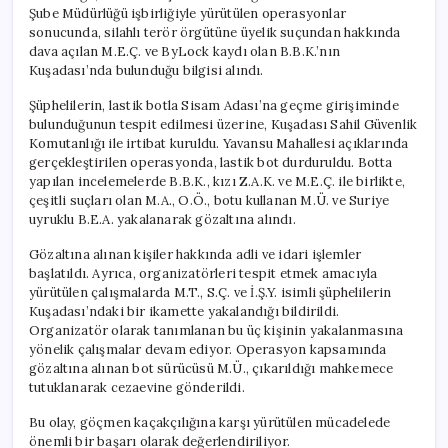
için
Şube Müdürlüğü işbirliğiyle yürütülen operasyonlar
sonucunda, silahlı terör örgütüne üyelik suçundan hakkında
dava açılan M.E.Ç. ve ByLock kaydı olan B.B.K.’nın
Kuşadası’nda bulunduğu bilgisi alındı.
Şüphelilerin, lastik botla Sisam Adası’na geçme girişiminde
bulunduğunun tespit edilmesi üzerine, Kuşadası Sahil Güvenlik
Komutanlığı ile irtibat kuruldu. Yavansu Mahallesi açıklarında
gerçekleştirilen operasyonda, lastik bot durduruldu. Botta
yapılan incelemelerde B.B.K., kızı Z.A.K. ve M.E.Ç. ile birlikte,
çeşitli suçları olan M.A., O.Ö., botu kullanan M.Ü. ve Suriye
uyruklu B.E.A. yakalanarak gözaltına alındı.
Gözaltına alınan kişiler hakkında adli ve idari işlemler
başlatıldı. Ayrıca, organizatörleri tespit etmek amacıyla
yürütülen çalışmalarda M.T., S.Ç. ve İ.Ş.Y. isimli şüphelilerin
Kuşadası’ndaki bir ikamette yakalandığı bildirildi.
Organizatör olarak tanımlanan bu üç kişinin yakalanmasına
yönelik çalışmalar devam ediyor. Operasyon kapsamında
gözaltına alınan bot sürücüsü M.Ü., çıkarıldığı mahkemece
tutuklanarak cezaevine gönderildi.
Bu olay, göçmen kaçakçılığına karşı yürütülen mücadelede
önemli bir başarı olarak değerlendiriliyor.