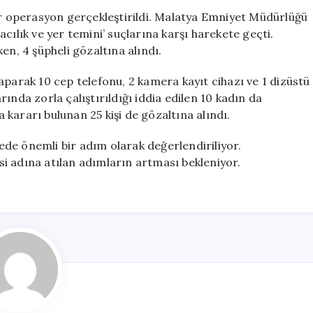
4
bir operasyon gerçekleştirildi. Malatya Emniyet Müdürlüğü
Gözaltı
racılık ve yer temini’ suçlarına karşı harekete geçti.
ve
, 4 şüpheli gözaltına alındı.
8
Masaj
 yaparak 10 cep telefonu, 2 kamera kayıt cihazı ve 1 dizüstü
Salonu
arında zorla çalıştırıldığı iddia edilen 10 kadın da
Mühürlendi
kararı bulunan 25 kişi de gözaltına alındı.
için
de önemli bir adım olarak değerlendiriliyor.
i adına atılan adımların artması bekleniyor.