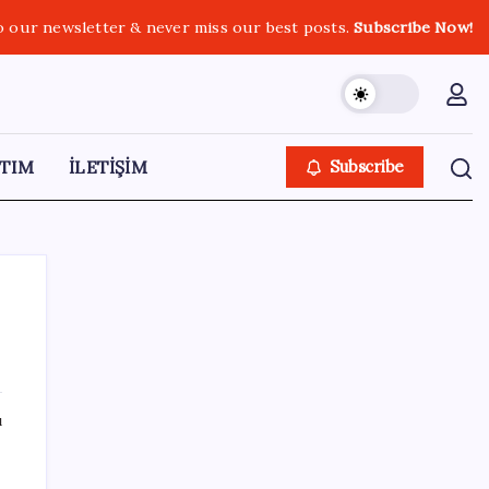
o our newsletter & never miss our best posts.
Subscribe Now!
TIM
İLETİŞİM
Subscribe
SON YAZILAR
ı
Zihin Okuyan Yapay Zeka Firması: Beynini
Okutana 50 Dolar