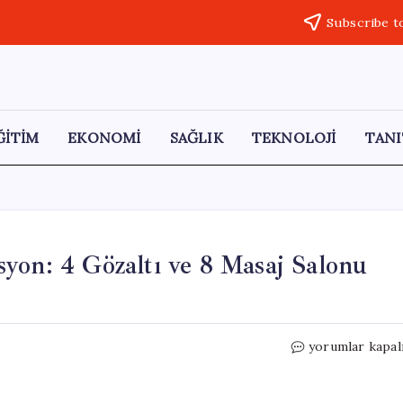
Subscribe t
ĞİTİM
EKONOMİ
SAĞLIK
TEKNOLOJİ
TANI
yon: 4 Gözaltı ve 8 Masaj Salonu
Malatya’da
yorumlar kapal
Fuhuşa
Karşı
Operasyon: