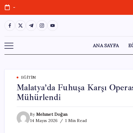
Skip
-
to
content
https://www.facebook.com/
https://twitter.com/
https://t.me/
https://www.instagram.com/
https://youtube.com/
ANA SAYFA
E
EĞITIM
Malatya’da Fuhuşa Karşı Operas
Mühürlendi
By
Mehmet Doğan
14 Mayıs 2026
1 Min Read