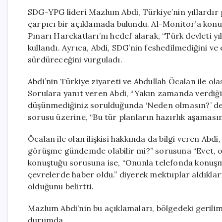
SDG-YPG lideri Mazlum Abdi, Türkiye’nin yıllardır
çarpıcı bir açıklamada bulundu. Al-Monitor’a konuş
Pınarı Harekatları’nı hedef alarak, “Türk devleti yı
kullandı. Ayrıca, Abdi, SDG’nin feshedilmediğini 
sürdüreceğini vurguladı.
Abdi’nin Türkiye ziyareti ve Abdullah Öcalan ile ol
Sorulara yanıt veren Abdi, “Yakın zamanda verdiğ
düşünmediğiniz sorulduğunda ‘Neden olmasın?’ ded
sorusu üzerine, “Bu tür planların hazırlık aşamasın
Öcalan ile olan ilişkisi hakkında da bilgi veren Abdi
görüşme gündemde olabilir mi?” sorusuna “Evet, ola
konuştuğu sorusuna ise, “Onunla telefonda konuşm
çevrelerde haber oldu.” diyerek mektuplar aldıkl
olduğunu belirtti.
Mazlum Abdi’nin bu açıklamaları, bölgedeki gerili
durumda.