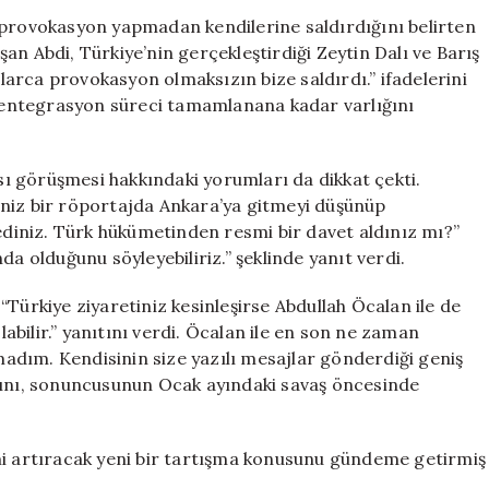
“Türk
 provokasyon yapmadan kendilerine saldırdığını belirten
Devleti
an Abdi, Türkiye’nin gerçekleştirdiği Zeytin Dalı ve Barış
Yıllarca
llarca provokasyon olmaksızın bize saldırdı.” ifadelerini
Provokasyon
ve entegrasyon süreci tamamlanana kadar varlığını
Olmadan
Saldırdı”
için
ası görüşmesi hakkındaki yorumları da dikkat çekti.
iniz bir röportajda Ankara’ya gitmeyi düşünüp
iniz. Türk hükümetinden resmi bir davet aldınız mı?”
da olduğunu söyleyebiliriz.” şeklinde yanıt verdi.
, “Türkiye ziyaretiniz kesinleşirse Abdullah Öcalan ile de
bilir.” yanıtını verdi. Öcalan ile en son ne zaman
adım. Kendisinin size yazılı mesajlar gönderdiği geniş
arını, sonuncusunun Ocak ayındaki savaş öncesinde
mi artıracak yeni bir tartışma konusunu gündeme getirmiş