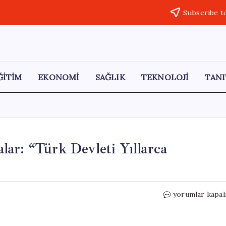
Subscribe t
ĞİTİM
EKONOMİ
SAĞLIK
TEKNOLOJİ
TANI
ar: “Türk Devleti Yıllarca
Mazlum
yorumlar kapal
Abdi’den
Sert
Açıklamalar: