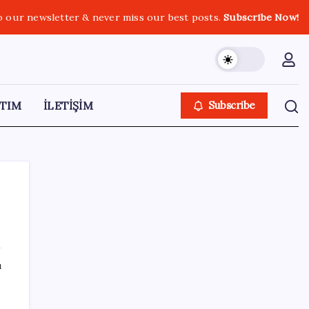
o our newsletter & never miss our best posts.
Subscribe Now!
TIM
İLETİŞİM
Subscribe
SON YAZILAR
ı
Açlık krizine karşı 9 sağlıklı kurtarıcı!
Paketli atıştırmalıklar yerine bunları