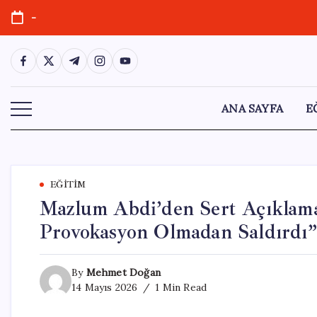
Skip
-
to
content
https://www.facebook.com/
https://twitter.com/
https://t.me/
https://www.instagram.com/
https://youtube.com/
ANA SAYFA
E
EĞITIM
Mazlum Abdi’den Sert Açıklamal
Provokasyon Olmadan Saldırdı”
By
Mehmet Doğan
14 Mayıs 2026
1 Min Read