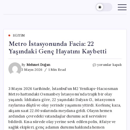
Skip
to
content
EĞITIM
Metro İstasyonunda Facia: 22
Yaşındaki Genç Hayatını Kaybetti
Metro
By
Mehmet Doğan
yorumlar kapalı
İstasyonunda
3 Mayıs 2026
1 Min Read
Facia:
22
Yaşındaki
3 Mayıs 2026 tarihinde, İstanbul’un M2 Yenikapı-Hacıosman
Genç
Metro hattındaki Osmanbey İstasyonu’nda trajik bir olay
Hayatını
Kaybetti
yaşandı. İddialara göre, 22 yaşındaki Dalyan G., istasyonun
için
raylarına düştü ve olay yerinde yaşamını yitirdi. Korkunç kaza,
akşam saat 22.00 sularında meydana geldi. Olayın hemen
ardından çevredeki vatandaşlar durumu acil servislere
bildirdi. Kısa sürede olay yerine sevk edilen polis, itfaiye ve
sağlık ekipleri, genç adamın durumu hakkında hemen