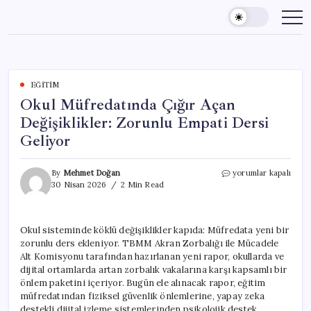
Skip
to
content
EĞITIM
Okul Müfredatında Çığır Açan
Değişiklikler: Zorunlu Empati Dersi
Geliyor
Okul
By
Mehmet Doğan
yorumlar kapalı
Müfredatında
30 Nisan 2026
2 Min Read
Çığır
Açan
Değişiklikler:
Okul sisteminde köklü değişiklikler kapıda: Müfredata yeni bir
Zorunlu
zorunlu ders ekleniyor. TBMM Akran Zorbalığı ile Mücadele
Empati
Dersi
Alt Komisyonu tarafından hazırlanan yeni rapor, okullarda ve
Geliyor
dijital ortamlarda artan zorbalık vakalarına karşı kapsamlı bir
için
önlem paketini içeriyor. Bugün ele alınacak rapor, eğitim
müfredatından fiziksel güvenlik önlemlerine, yapay zeka
destekli dijital izleme sistemlerinden psikolojik destek