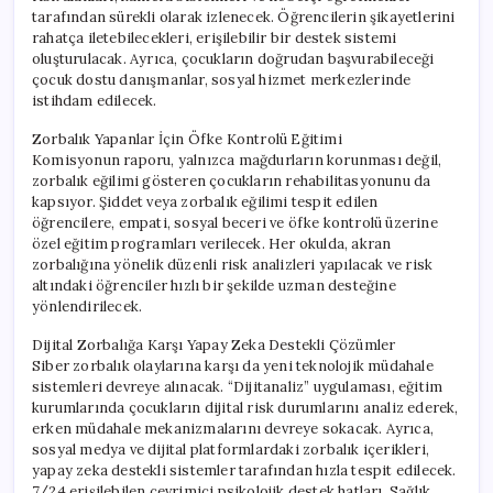
tarafından sürekli olarak izlenecek. Öğrencilerin şikayetlerini
rahatça iletebilecekleri, erişilebilir bir destek sistemi
oluşturulacak. Ayrıca, çocukların doğrudan başvurabileceği
çocuk dostu danışmanlar, sosyal hizmet merkezlerinde
istihdam edilecek.
Zorbalık Yapanlar İçin Öfke Kontrolü Eğitimi
Komisyonun raporu, yalnızca mağdurların korunması değil,
zorbalık eğilimi gösteren çocukların rehabilitasyonunu da
kapsıyor. Şiddet veya zorbalık eğilimi tespit edilen
öğrencilere, empati, sosyal beceri ve öfke kontrolü üzerine
özel eğitim programları verilecek. Her okulda, akran
zorbalığına yönelik düzenli risk analizleri yapılacak ve risk
altındaki öğrenciler hızlı bir şekilde uzman desteğine
yönlendirilecek.
Dijital Zorbalığa Karşı Yapay Zeka Destekli Çözümler
Siber zorbalık olaylarına karşı da yeni teknolojik müdahale
sistemleri devreye alınacak. “Dijitanaliz” uygulaması, eğitim
kurumlarında çocukların dijital risk durumlarını analiz ederek,
erken müdahale mekanizmalarını devreye sokacak. Ayrıca,
sosyal medya ve dijital platformlardaki zorbalık içerikleri,
yapay zeka destekli sistemler tarafından hızla tespit edilecek.
7/24 erişilebilen çevrimiçi psikolojik destek hatları, Sağlık