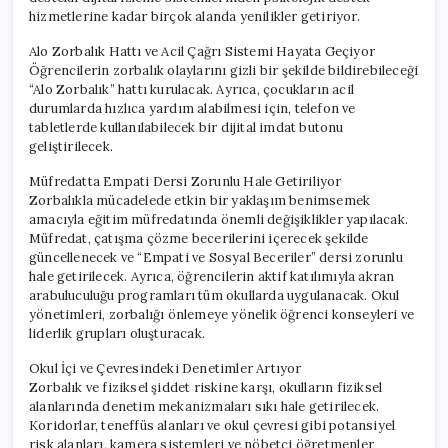
hizmetlerine kadar birçok alanda yenilikler getiriyor.
Alo Zorbalık Hattı ve Acil Çağrı Sistemi Hayata Geçiyor
Öğrencilerin zorbalık olaylarını gizli bir şekilde bildirebileceği
“Alo Zorbalık” hattı kurulacak. Ayrıca, çocukların acil
durumlarda hızlıca yardım alabilmesi için, telefon ve
tabletlerde kullanılabilecek bir dijital imdat butonu
geliştirilecek.
Müfredatta Empati Dersi Zorunlu Hale Getiriliyor
Zorbalıkla mücadelede etkin bir yaklaşım benimsemek
amacıyla eğitim müfredatında önemli değişiklikler yapılacak.
Müfredat, çatışma çözme becerilerini içerecek şekilde
güncellenecek ve “Empati ve Sosyal Beceriler” dersi zorunlu
hale getirilecek. Ayrıca, öğrencilerin aktif katılımıyla akran
arabuluculuğu programları tüm okullarda uygulanacak. Okul
yönetimleri, zorbalığı önlemeye yönelik öğrenci konseyleri ve
liderlik grupları oluşturacak.
Okul İçi ve Çevresindeki Denetimler Artıyor
Zorbalık ve fiziksel şiddet riskine karşı, okulların fiziksel
alanlarında denetim mekanizmaları sıkı hale getirilecek.
Koridorlar, teneffüs alanları ve okul çevresi gibi potansiyel
risk alanları, kamera sistemleri ve nöbetçi öğretmenler