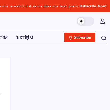
o our newsletter & never miss our best posts.
Subscribe Now!
TIM
İLETİŞİM
Subscribe
SON YAZILAR
ı
WhatsApp’ta Küresel Kaos: Milyonlarca
Hesap Neden Kapatıldı?