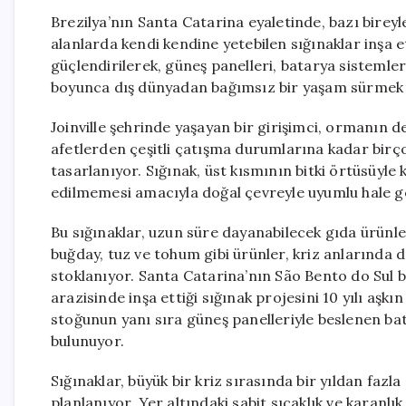
Brezilya’nın Santa Catarina eyaletinde, bazı birey
alanlarda kendi kendine yetebilen sığınaklar inşa e
güçlendirilerek, güneş panelleri, batarya sistemler
boyunca dış dünyadan bağımsız bir yaşam sürmek 
Joinville şehrinde yaşayan bir girişimci, ormanın der
afetlerden çeşitli çatışma durumlarına kadar birç
tasarlanıyor. Sığınak, üst kısmının bitki örtüsüyle
edilmemesi amacıyla doğal çevreyle uyumlu hale ge
Bu sığınaklar, uzun süre dayanabilecek gıda ürünleri
buğday, tuz ve tohum gibi ürünler, kriz anlarında
stoklanıyor. Santa Catarina’nın São Bento do Sul 
arazisinde inşa ettiği sığınak projesini 10 yılı aşk
stoğunun yanı sıra güneş panelleriyle beslenen ba
bulunuyor.
Sığınaklar, büyük bir kriz sırasında bir yıldan fazl
planlanıyor. Yer altındaki sabit sıcaklık ve karanl