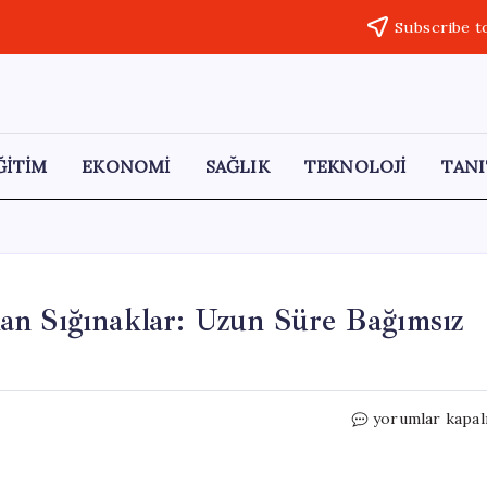
Subscribe t
ĞİTİM
EKONOMİ
SAĞLIK
TEKNOLOJİ
TANI
an Sığınaklar: Uzun Süre Bağımsız
Ormanın
yorumlar kapal
Derinliklerinde
Kurulan
Sığınaklar: