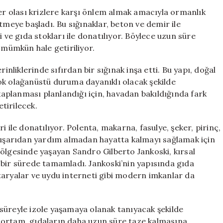
Uzun
ler olası krizlere karşı önlem almak amacıyla ormanlık
Süre
tmeye başladı. Bu sığınaklar, beton ve demir ile
Bağımsız
i ve gıda stokları ile donatılıyor. Böylece uzun süre
Yaşam
mümkün hale getiriliyor.
İçin
Hazırlık
inliklerinde sıfırdan bir sığınak inşa etti. Bu yapı, doğal
için
ok olağanüstü duruma dayanıklı olacak şekilde
 kaplanması planlandığı için, havadan bakıldığında fark
tirilecek.
 ile donatılıyor. Polenta, makarna, fasulye, şeker, pirinç,
 dışarıdan yardım almadan hayatta kalmayı sağlamak için
bölgesinde yaşayan Sandro Gilberto Jankoski, kırsal
ın bir sürede tamamladı. Jankoski’nin yapısında gıda
taryalar ve uydu interneti gibi modern imkanlar da
a süreyle izole yaşamaya olanak tanıyacak şekilde
ık ortam, gıdaların daha uzun süre taze kalmasına