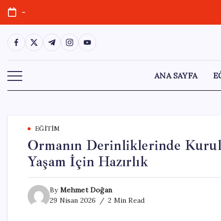
Skip
-
to
content
https://www.facebook.com/
https://twitter.com/
https://t.me/
https://www.instagram.com/
https://youtube.com/
ANA SAYFA
E
EĞITIM
Ormanın Derinliklerinde Kurul
Yaşam İçin Hazırlık
By
Mehmet Doğan
29 Nisan 2026
2 Min Read