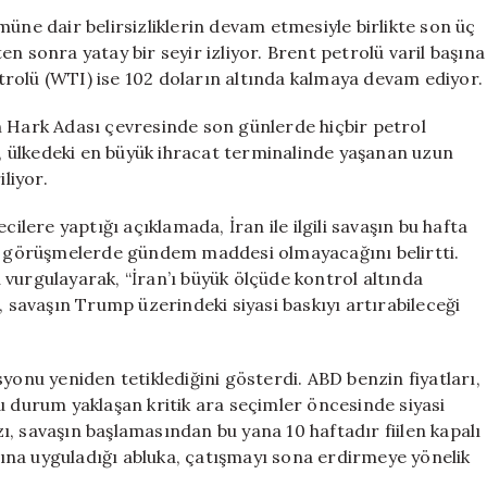
Ediyor:
üne dair belirsizliklerin devam etmesiyle birlikte son üç
Hürmüz
n sonra yatay bir seyir izliyor. Brent petrolü varil başına
Krizi
rolü (WTI) ise 102 doların altında kalmaya devam ediyor.
Derinleşiyor
için
n Hark Adası çevresinde son günlerde hiçbir petrol
 ülkedeki en büyük ihracat terminalinde yaşanan uzun
liyor.
ere yaptığı açıklamada, İran ile ilgili savaşın bu hafta
ğı görüşmelerde gündem maddesi olmayacağını belirtti.
vurgulayarak, “İran’ı büyük ölçüde kontrol altında
, savaşın Trump üzerindeki siyasi baskıyı artırabileceği
yonu yeniden tetiklediğini gösterdi. ABD benzin fiyatları,
u durum yaklaşan kritik ara seçimler öncesinde siyasi
, savaşın başlamasından bu yana 10 haftadır fiilen kapalı
ına uyguladığı abluka, çatışmayı sona erdirmeye yönelik