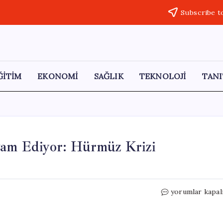
Subscribe t
ĞİTİM
EKONOMİ
SAĞLIK
TEKNOLOJİ
TANI
vam Ediyor: Hürmüz Krizi
Petrol
yorumlar kapal
Fiyatları
Yükselmeye
Devam