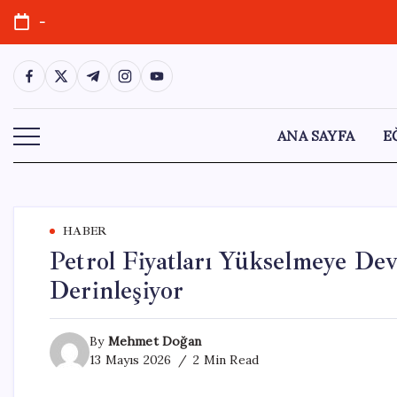
Skip
-
to
content
https://www.facebook.com/
https://twitter.com/
https://t.me/
https://www.instagram.com/
https://youtube.com/
ANA SAYFA
E
HABER
Petrol Fiyatları Yükselmeye De
Derinleşiyor
By
Mehmet Doğan
13 Mayıs 2026
2 Min Read