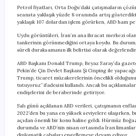
Petrol fiyatları, Orta Doğu’daki çatışmaların çözüm
seansta yaklaşık yüzde 8 oranında artış gösterdikte
yaklaşık 107 dolardan işlem görürken, ABD ham pet
Uydu görüntüleri, İran’ın ana ihracat merkezi ola
tankerinin görünmediğini ortaya koydu. Bu durum,
süreli duraksamanın ilk belirtisi olarak değerlendiri
ABD Başkanı Donald Trump, Beyaz Saray’da gazetecil
Pekin’de Çin Devlet Başkanı Şi Cinping ile yapaca
Trump, ticaret müzakerelerinin öncelikli olduğunu 
tutuyoruz” ifadesini kullandı. Ancak bu açıklamalar
endişelerini de beraberinde getiriyor.
Salı günü açıklanan ABD verileri, çatışmanın enflas
2022’den bu yana en yüksek seviyelere ulaşırken, b
açıdan önemli bir konu haline geldi. Hürmüz Boğazı
durumda ve ABD’nin nisan ortasında İran limanlar
diplomatik çabaları engellemeye devam ediyor.