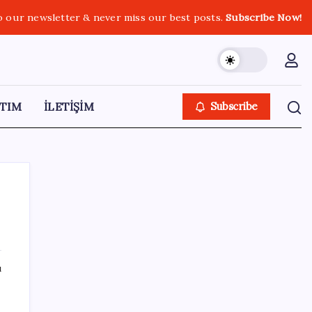
o our newsletter & never miss our best posts.
Subscribe Now!
TIM
İLETİŞİM
Subscribe
SON YAZILAR
ı
WhatsApp’ta Küresel Kaos: Milyonlarca
Hesap Neden Kapatıldı?