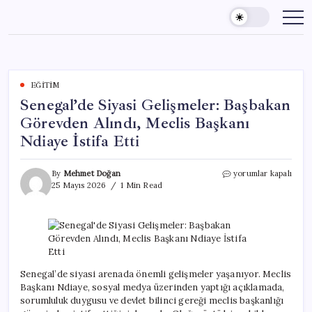
Skip
to
content
EĞITIM
Senegal’de Siyasi Gelişmeler: Başbakan
Görevden Alındı, Meclis Başkanı
Ndiaye İstifa Etti
Senegal’de
By
Mehmet Doğan
yorumlar kapalı
Siyasi
25 Mayıs 2026
1 Min Read
Gelişmeler:
Başbakan
Görevden
Alındı,
Meclis
Başkanı
Ndiaye
Senegal’de siyasi arenada önemli gelişmeler yaşanıyor. Meclis
İstifa
Başkanı Ndiaye, sosyal medya üzerinden yaptığı açıklamada,
Etti
sorumluluk duygusu ve devlet bilinci gereği meclis başkanlığı
için