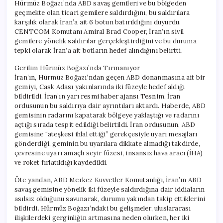
Hürmüz Boğazı’nda ABD savaş gemileri ve bu bölgeden
geçmekte olan ticari gemilere saldırdığını, bu saldırılara
karşılık olarak İran’a ait 6 botun batırıldığını duyurdu.
CENTCOM Komutanı Amiral Brad Cooper, İran’ın sivil
gemilere yönelik saldırılar gerçekleştirdiğini ve bu duruma
tepki olarak İran’a ait botların hedef alındığını belirtti.
Gerilim Hürmüz Boğazı’nda Tırmanıyor
İran’ın, Hürmüz Boğazı’ndan geçen ABD donanmasına ait bir
gemiyi, Cask Adası yakınlarında iki füzeyle hedef aldığı
bildirildi. İran’ın yarı resmi haber ajansı Tesnim, İran
ordusunun bu saldırıya dair ayrıntıları aktardı. Haberde, ABD
gemisinin radarını kapatarak bölgeye yaklaştığı ve radarını
açtığı sırada tespit edildiği belirtildi. İran ordusunun, ABD
gemisine “ateşkesi ihlal ettiği” gerekçesiyle uyarı mesajları
gönderdiği, geminin bu uyarılara dikkate almadığı takdirde,
çevresine uyarı amaçlı seyir füzesi, insansız hava aracı (İHA)
ve roket fırlatıldığı kaydedildi.
Öte yandan, ABD Merkez Kuvvetler Komutanlığı, İran’ın ABD
savaş gemisine yönelik iki füzeyle saldırdığına dair iddiaların
asılsız olduğunu savunarak, durumu yakından takip ettiklerini
bildirdi. Hürmüz Boğazı’ndaki bu gelişmeler, uluslararası
ilişkilerdeki gerginliğin artmasına neden olurken, her iki