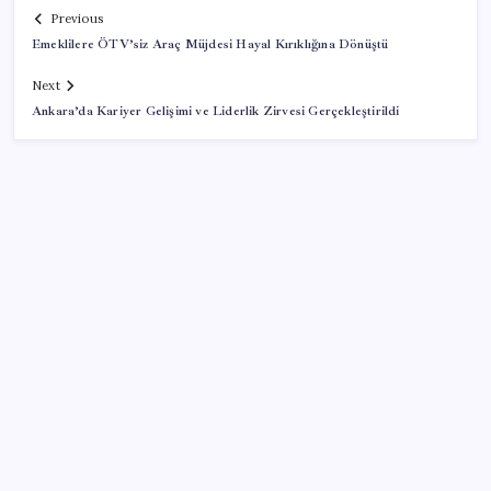
Previous
Emeklilere ÖTV’siz Araç Müjdesi Hayal Kırıklığına Dönüştü
Next
Ankara’da Kariyer Gelişimi ve Liderlik Zirvesi Gerçekleştirildi
SON YAZILAR
Cezaevlerinde iğne atsan yere düşmez
Zihin Okuyan Yapay Zeka Firması: Beynini Okutana
50 Dolar