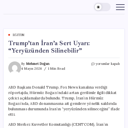
Skip
to
content
EĞITIM
Trump’tan İran’a Sert Uyarı:
“Yeryüzünden Silinebilir”
Trump’tan
By
Mehmet Doğan
yorumlar kapalı
İran’a
4 Mayıs 2026
1 Min Read
Sert
Uyarı:
“Yeryüzünden
ABD Başkanı Donald Trump, Fox News kanalına verdiği
Silinebilir”
röportajda, Hürmüz Boğazı’ndaki artan gerilimle ilgili dikkat
için
çekici açıklamalarda bulundu. Trump, İran’ın Hürmüz
Boğazı’nda, ABD donanmasına ait gemilere yönelik saldırıda
bulunması durumunda İran’ın “yeryüzünden silineceğini” ifade
etti.
ABD Merkez Kuvvetler Komutanlığı (CENTCOM), İran’ın