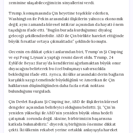
zeminine ulaşabileceğimizin sinyallerini verdi.
Trump, konuşmasında Çin heyetine teşekkür ederken,
Washington ile Pekin arasındaki ilişkilerin yalnızca ekonomik
değil, aynı zamanda küresel istikrar açısından da hayati önem
taşıdığını ifade etti. “Bugün burada kurduğumuz diyalog
geleceği şekillendirebilir. ABD ile Çin birlikte hareket ettiğinde
büyük fırsatlar ortaya çıkmaktadır.” şeklinde konuştu.
Gecenin en dikkat çekici anlarından biri, Trump’ın Şi Cinping
ve eşi Peng Liyuan’a yaptığı resmi davet oldu. Trump, 24
Eylül’de Beyaz Saray’da kendilerini ağırlamaktan büyük onur
duyacağını belirterek bu özel buluşmayı sabırsızlıkla
beklediğini ifade etti. Ayrıca, iki ülke arasındaki derin bağların
karşılıklı saygı temelinde büyüdüğünü ve Amerikan ile Çin
halklarının düşündüğünden daha fazla ortak noktası
bulunduğunu vurguladı.
Çin Devlet Başkanı Şi Cinping ise, ABD ile ilişkilerin küresel
dengeler açısından belirleyici olduğunu belirtti. Şi, “Çin’in
yeniden yükselişi ile ABD’nin yeniden büyük olma hedefi
çatışmak zorunda değil. Aksine, birbirimizin başarısına
katkıda bulunabiliriz.” diyerek iş birliğinin önemine dikkat
çekti. İki ülkenin rekabet yerine ortaklık anlayışıyla hareket