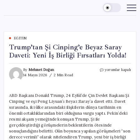
Skip
to
content
EĞITIM
Trump’tan Şi Cinping’e Beyaz Saray
Daveti: Yeni İş Birliği Fırsatları Yolda!
Trump’tan
By
Mehmet Doğan
yorumlar kapalı
Şi
14 Mayıs 2026
2 Min Read
Cinping’e
Beyaz
Saray
ABD Başkanı Donald Trump, 24 Eylül’de Çin Devlet Başkanı Şi
Daveti:
Cinping ve eşi Peng Liyuan’ı Beyaz Saray’a davet etti. Davet
Yeni
İş
sırasında, iki ülke arasındaki ilişkilerin dünya tarihinin en
Birliği
önemli ortaklıklarından biri olduğuna vurgu yaptı. Pekin’deki
Fırsatları
resmi akşam yemeğinde konuşan Trump, Şi ile
Yolda!
gerçekleştirdiği görüşmelerin beklentilerin ötesinde
için
sonuçlandığını belirtti. Gün boyunca yapılan görüşmeleri “son
derece verimli” olarak nitelendiren Trump, yeni bir iş birliği