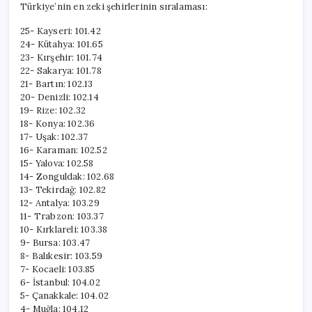
Türkiye’nin en zeki şehirlerinin sıralaması:
25- Kayseri: 101.42
24- Kütahya: 101.65
23- Kırşehir: 101.74
22- Sakarya: 101.78
21- Bartın: 102.13
20- Denizli: 102.14
19- Rize: 102.32
18- Konya: 102.36
17- Uşak: 102.37
16- Karaman: 102.52
15- Yalova: 102.58
14- Zonguldak: 102.68
13- Tekirdağ: 102.82
12- Antalya: 103.29
11- Trabzon: 103.37
10- Kırklareli: 103.38
9- Bursa: 103.47
8- Balıkesir: 103.59
7- Kocaeli: 103.85
6- İstanbul: 104.02
5- Çanakkale: 104.02
4- Muğla: 104.12