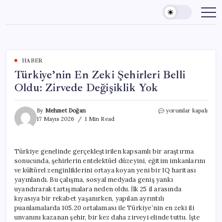
Skip
to
content
HABER
Türkiye’nin En Zeki Şehirleri Belli
Oldu: Zirvede Değişiklik Yok
Türkiye’nin
By
Mehmet Doğan
yorumlar kapalı
En
17 Mayıs 2026
1 Min Read
Zeki
Şehirleri
Belli
Türkiye genelinde gerçekleştirilen kapsamlı bir araştırma
Oldu:
sonucunda, şehirlerin entelektüel düzeyini, eğitim imkanlarını
Zirvede
Değişiklik
ve kültürel zenginliklerini ortaya koyan yeni bir IQ haritası
Yok
yayınlandı. Bu çalışma, sosyal medyada geniş yankı
için
uyandırarak tartışmalara neden oldu. İlk 25 il arasında
kıyasıya bir rekabet yaşanırken, yapılan ayrıntılı
puanlamalarda 105.20 ortalaması ile Türkiye’nin en zeki ili
unvanını kazanan şehir, bir kez daha zirveyi elinde tuttu. İşte