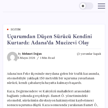
Skip
to
content
EĞITIM
Uçurumdan Düşen Sürücü Kendini
Kurtardı: Adana’da Mucizevi Olay
Uçurumdan
By
Mehmet Doğan
yorumlar kapalı
Düşen
5 Mayıs 2026
1 Min Read
Sürücü
Kendini
Kurtardı:
Adana’nın Feke ilçesinde meydana gelen bir trafik kazasında,
Adana’da
otomobiliyle yaklaşık 150 metrelik bir uçuruma yuvarlanan
Mucizevi
Olay
sürücü, kendi çabalarıyla hayatta kalmayı başardı.
için
Kaza, Değirmendere ve Kaleyüzü mahalleleri arasındaki
bağlantı yolunda gerçekleşti. Samet Ö. yönetimindeki
otomobil, sürücünün direksiyon hakimiyetini kaybetmesi
sonucu uçuruma düştü. Kaza sonucunda yaralanan Samet Ö.,