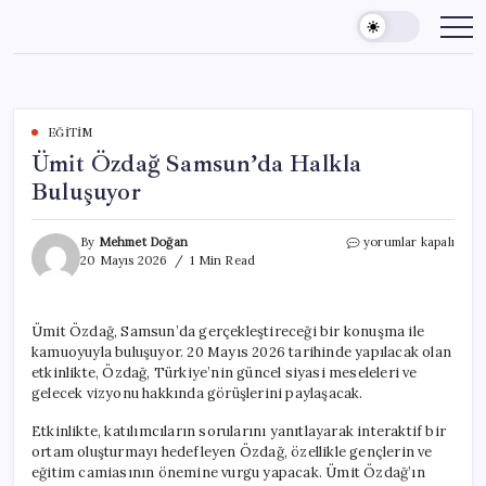
Skip
to
content
EĞITIM
Ümit Özdağ Samsun’da Halkla
Buluşuyor
Ümit
By
Mehmet Doğan
yorumlar kapalı
Özdağ
20 Mayıs 2026
1 Min Read
Samsun’da
Halkla
Buluşuyor
Ümit Özdağ, Samsun’da gerçekleştireceği bir konuşma ile
için
kamuoyuyla buluşuyor. 20 Mayıs 2026 tarihinde yapılacak olan
etkinlikte, Özdağ, Türkiye’nin güncel siyasi meseleleri ve
gelecek vizyonu hakkında görüşlerini paylaşacak.
Etkinlikte, katılımcıların sorularını yanıtlayarak interaktif bir
ortam oluşturmayı hedefleyen Özdağ, özellikle gençlerin ve
eğitim camiasının önemine vurgu yapacak. Ümit Özdağ’ın