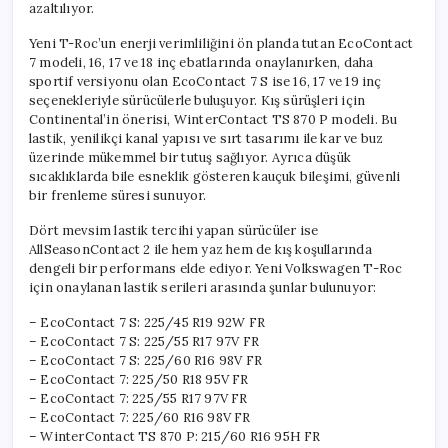
azaltılıyor.
Yeni T-Roc’un enerji verimliliğini ön planda tutan EcoContact
7 modeli, 16, 17 ve 18 inç ebatlarında onaylanırken, daha
sportif versiyonu olan EcoContact 7 S ise 16, 17 ve 19 inç
seçenekleriyle sürücülerle buluşuyor. Kış sürüşleri için
Continental’in önerisi, WinterContact TS 870 P modeli. Bu
lastik, yenilikçi kanal yapısı ve sırt tasarımı ile kar ve buz
üzerinde mükemmel bir tutuş sağlıyor. Ayrıca düşük
sıcaklıklarda bile esneklik gösteren kauçuk bileşimi, güvenli
bir frenleme süresi sunuyor.
Dört mevsim lastik tercihi yapan sürücüler ise
AllSeasonContact 2 ile hem yaz hem de kış koşullarında
dengeli bir performans elde ediyor. Yeni Volkswagen T-Roc
için onaylanan lastik serileri arasında şunlar bulunuyor:
– EcoContact 7 S: 225/45 R19 92W FR
– EcoContact 7 S: 225/55 R17 97V FR
– EcoContact 7 S: 225/60 R16 98V FR
– EcoContact 7: 225/50 R18 95V FR
– EcoContact 7: 225/55 R17 97V FR
– EcoContact 7: 225/60 R16 98V FR
– WinterContact TS 870 P: 215/60 R16 95H FR