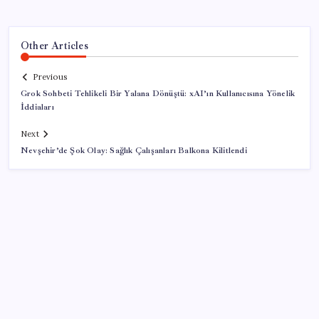
Other Articles
Previous
Grok Sohbeti Tehlikeli Bir Yalana Dönüştü: xAI’ın Kullanıcısına Yönelik
İddiaları
Next
Nevşehir’de Şok Olay: Sağlık Çalışanları Balkona Kilitlendi
SON YAZILAR