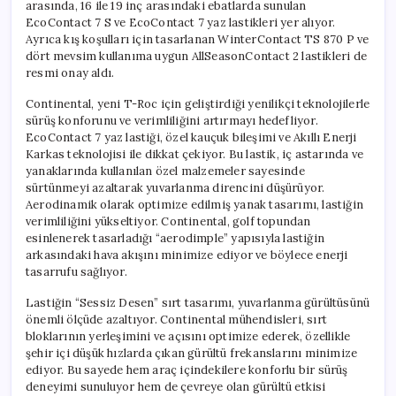
arasında, 16 ile 19 inç arasındaki ebatlarda sunulan
EcoContact 7 S ve EcoContact 7 yaz lastikleri yer alıyor.
Ayrıca kış koşulları için tasarlanan WinterContact TS 870 P ve
dört mevsim kullanıma uygun AllSeasonContact 2 lastikleri de
resmi onay aldı.
Continental, yeni T-Roc için geliştirdiği yenilikçi teknolojilerle
sürüş konforunu ve verimliliğini artırmayı hedefliyor.
EcoContact 7 yaz lastiği, özel kauçuk bileşimi ve Akıllı Enerji
Karkas teknolojisi ile dikkat çekiyor. Bu lastik, iç astarında ve
yanaklarında kullanılan özel malzemeler sayesinde
sürtünmeyi azaltarak yuvarlanma direncini düşürüyor.
Aerodinamik olarak optimize edilmiş yanak tasarımı, lastiğin
verimliliğini yükseltiyor. Continental, golf topundan
esinlenerek tasarladığı “aerodimple” yapısıyla lastiğin
arkasındaki hava akışını minimize ediyor ve böylece enerji
tasarrufu sağlıyor.
Lastiğin “Sessiz Desen” sırt tasarımı, yuvarlanma gürültüsünü
önemli ölçüde azaltıyor. Continental mühendisleri, sırt
bloklarının yerleşimini ve açısını optimize ederek, özellikle
şehir içi düşük hızlarda çıkan gürültü frekanslarını minimize
ediyor. Bu sayede hem araç içindekilere konforlu bir sürüş
deneyimi sunuluyor hem de çevreye olan gürültü etkisi