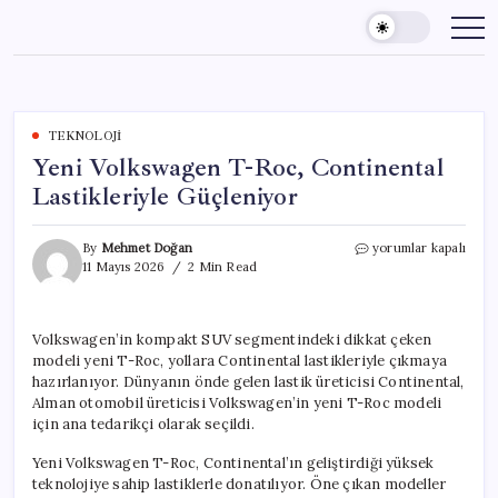
Skip
to
content
TEKNOLOJI
Yeni Volkswagen T-Roc, Continental
Lastikleriyle Güçleniyor
Yeni
By
Mehmet Doğan
yorumlar kapalı
Volkswagen
11 Mayıs 2026
2 Min Read
T-
Roc,
Continental
Volkswagen’in kompakt SUV segmentindeki dikkat çeken
Lastikleriyle
modeli yeni T-Roc, yollara Continental lastikleriyle çıkmaya
Güçleniyor
için
hazırlanıyor. Dünyanın önde gelen lastik üreticisi Continental,
Alman otomobil üreticisi Volkswagen’in yeni T-Roc modeli
için ana tedarikçi olarak seçildi.
Yeni Volkswagen T-Roc, Continental’ın geliştirdiği yüksek
teknolojiye sahip lastiklerle donatılıyor. Öne çıkan modeller