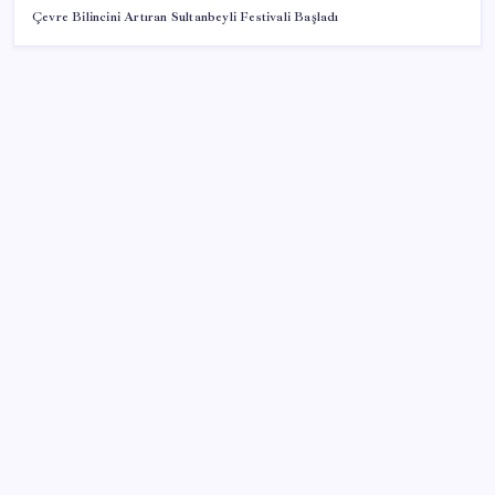
Çevre Bilincini Artıran Sultanbeyli Festivali Başladı
SON YAZILAR
WhatsApp’ta Küresel Kaos: Milyonlarca Hesap
Neden Kapatıldı?
Akın Gürlek’ten ’12. Yargı Paketi’ açıklaması: Cumhur
İttifakı’na teşekkür etti
Bakanlık taklit ve tağşiş listesini güncelledi:
Kavurmada tek tırnaklı eti, salçada gıda boyası…
Nükleer santral sahasının altında gömülü hazine