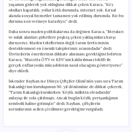
yaşamın giderek yok olduğuna dikkat çeken Karaca, “Köy
okulları kapatıldı, yollar kötü durumda, internet yok. Kırsal
alanda sosyal hizmetler tamamen yok edilmiş durumda. Biz bu
duruma son vermeye kararlıyız” dedi.
Daha sonra maden politikalarına da değinen Karaca, “Meraları
ve sulak alanları şirketlere peşkeş çeken yaklaşımlara karşı
duruyoruz. Maden tekellerinin değil, tarım üreticisinin
desteklenmesi en önemli taleplerimiz arasındadır” dedi.
Üreticilerin önerilerinin dikkate alınması gerektiğini belirten
Karaca, “Mazotta ÖTV ve KDV’nin kaldırılması teklifi ile
gerçek enflasyonla mücadelenin nasıl olacağını gösteriyoruz”
diye ekledi.
İskender Bayhan ise Dünya Çiftçiler Günü’nün yanı sıra Tarım
Bakanlığı’nın kuruluşunun 90. yıl dönümüne de dikkat çekerek,
“Tarım Bakanlığı kurulurken ‘Köylü, milletin efendisidir’
anlayışı ile yola çıkılmıştı. Ancak bugün köylü, perişanlığının
sembolü haline gelmiştir” dedi. Bayhan, çiftçilerin
sorunlarının acilen çözülmesi gerektiğini vurguladı.