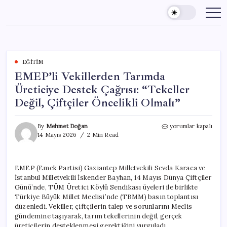
Skip
to
content
EĞITIM
EMEP’li Vekillerden Tarımda
Üreticiye Destek Çağrısı: “Tekeller
Değil, Çiftçiler Öncelikli Olmalı”
EMEP’li
By
Mehmet Doğan
yorumlar kapalı
Vekillerden
14 Mayıs 2026
2 Min Read
Tarımda
Üreticiye
Destek
EMEP (Emek Partisi) Gaziantep Milletvekili Sevda Karaca ve
Çağrısı:
İstanbul Milletvekili İskender Bayhan, 14 Mayıs Dünya Çiftçiler
“Tekeller
Değil,
Günü’nde, TÜM Üretici Köylü Sendikası üyeleri ile birlikte
Çiftçiler
Türkiye Büyük Millet Meclisi’nde (TBMM) basın toplantısı
Öncelikli
düzenledi. Vekiller, çiftçilerin talep ve sorunlarını Meclis
Olmalı”
gündemine taşıyarak, tarım tekellerinin değil, gerçek
için
üreticilerin desteklenmesi gerektiğini vurguladı.