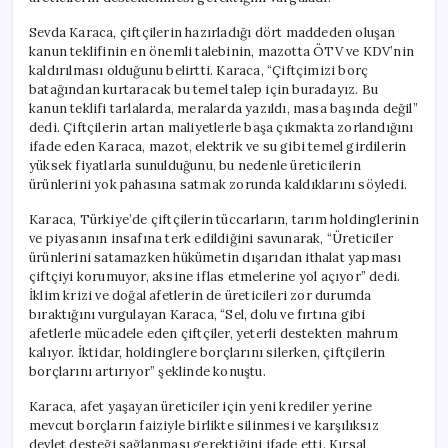
Sevda Karaca, çiftçilerin hazırladığı dört maddeden oluşan
kanun teklifinin en önemli talebinin, mazotta ÖTV ve KDV’nin
kaldırılması olduğunu belirtti. Karaca, “Çiftçimizi borç
batağından kurtaracak bu temel talep için buradayız. Bu
kanun teklifi tarlalarda, meralarda yazıldı, masa başında değil”
dedi. Çiftçilerin artan maliyetlerle başa çıkmakta zorlandığını
ifade eden Karaca, mazot, elektrik ve su gibi temel girdilerin
yüksek fiyatlarla sunulduğunu, bu nedenle üreticilerin
ürünlerini yok pahasına satmak zorunda kaldıklarını söyledi.
Karaca, Türkiye’de çiftçilerin tüccarların, tarım holdinglerinin
ve piyasanın insafına terk edildiğini savunarak, “Üreticiler
ürünlerini satamazken hükümetin dışarıdan ithalat yapması
çiftçiyi korumuyor, aksine iflas etmelerine yol açıyor” dedi.
İklim krizi ve doğal afetlerin de üreticileri zor durumda
bıraktığını vurgulayan Karaca, “Sel, dolu ve fırtına gibi
afetlerle mücadele eden çiftçiler, yeterli destekten mahrum
kalıyor. İktidar, holdinglere borçlarını silerken, çiftçilerin
borçlarını artırıyor” şeklinde konuştu.
Karaca, afet yaşayan üreticiler için yeni krediler yerine
mevcut borçların faiziyle birlikte silinmesi ve karşılıksız
devlet desteği sağlanması gerektiğini ifade etti. Kırsal