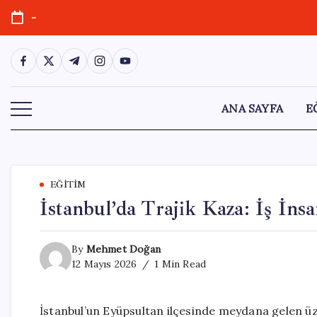
Skip
-
to
content
https://www.facebook.com/
https://twitter.com/
https://t.me/
https://www.instagram.com/
https://youtube.com/
ANA SAYFA
E
EĞITIM
İstanbul’da Trajik Kaza: İş İn
By
Mehmet Doğan
12 Mayıs 2026
1 Min Read
İstanbul’un Eyüpsultan ilçesinde meydana gelen üz