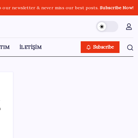
o our newsletter & never miss our best posts.
Subscribe Now!
TIM
İLETİŞİM
Subscribe
ı
SON YAZILAR
Copilot için radikal karar: Microsoft logoyu
değiştiriyor!