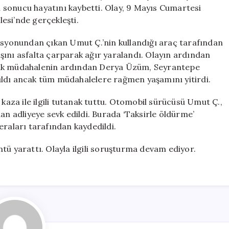
Derya
 sonucu hayatını kaybetti. Olay, 9 Mayıs Cumartesi
Üzüm
esi’nde gerçekleşti.
Hayatını
Kaybetti
tasyonundan çıkan Umut Ç.’nin kullandığı araç tarafından
için
şını asfalta çarparak ağır yaralandı. Olayın ardından
i. İlk müdahalenin ardından Derya Üzüm, Seyrantepe
ıldı ancak tüm müdahalelere rağmen yaşamını yitirdi.
 kaza ile ilgili tutanak tuttu. Otomobil sürücüsü Umut Ç.,
an adliyeye sevk edildi. Burada ‘Taksirle öldürme’
eraları tarafından kaydedildi.
tü yarattı. Olayla ilgili soruşturma devam ediyor.