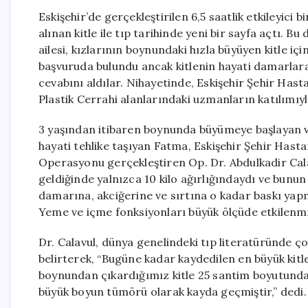
Eskişehir’de gerçekleştirilen 6,5 saatlik etkileyi
alınan kitle ile tıp tarihinde yeni bir sayfa açtı.
ailesi, kızlarının boynundaki hızla büyüyen kitle içi
başvuruda bulundu ancak kitlenin hayati damarlara 
cevabını aldılar. Nihayetinde, Eskişehir Şehir Ha
Plastik Cerrahi alanlarındaki uzmanların katılımıy
3 yaşından itibaren boynunda büyümeye başlayan v
hayati tehlike taşıyan Fatma, Eskişehir Şehir Hastan
Operasyonu gerçekleştiren Op. Dr. Abdulkadir Cala
geldiğinde yalnızca 10 kilo ağırlığındaydı ve bunu
damarına, akciğerine ve sırtına o kadar baskı yap
Yeme ve içme fonksiyonları büyük ölçüde etkilenmiş
Dr. Calavul, dünya genelindeki tıp literatüründe ç
belirterek, “Bugüne kadar kaydedilen en büyük kit
boynundan çıkardığımız kitle 25 santim boyutunday
büyük boyun tümörü olarak kayda geçmiştir,” dedi.