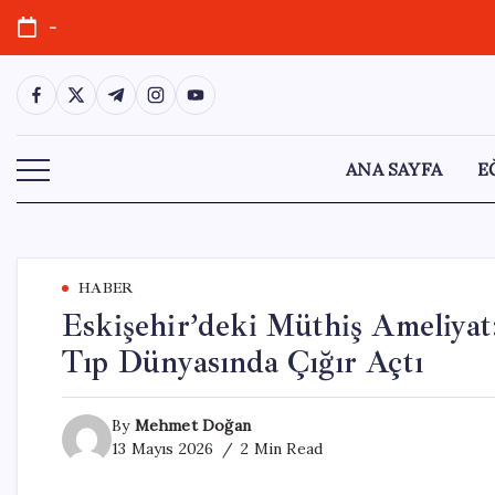
Skip
-
to
content
https://www.facebook.com/
https://twitter.com/
https://t.me/
https://www.instagram.com/
https://youtube.com/
ANA SAYFA
E
HABER
Eskişehir’deki Müthiş Ameliyat
Tıp Dünyasında Çığır Açtı
By
Mehmet Doğan
13 Mayıs 2026
2 Min Read