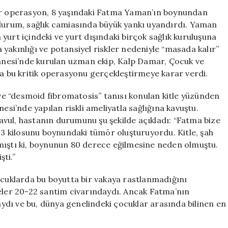
Yaşındaki
ci bir operasyon, 8 yaşındaki Fatma Yaman’ın boynundan
Fatma’nın
 Bu durum, sağlık camiasında büyük yankı uyandırdı. Yaman
Hayati
n yurt içindeki ve yurt dışındaki birçok sağlık kuruluşuna
Kitle
yakınlığı ve potansiyel riskler nedeniyle “masada kalır”
Tıp
stanesi’nde kurulan uzman ekip, Kalp Damar, Çocuk ve
Dünyasında
la bu kritik operasyonu gerçekleştirmeye karar verdi.
Çığır
Açtı
e “desmoid fibromatosis” tanısı konulan kitle yüzünden
için
esi’nde yapılan riskli ameliyatla sağlığına kavuştu.
vul, hastanın durumunu şu şekilde açıkladı: “Fatma bize
n 3 kilosunu boynundaki tümör oluşturuyordu. Kitle, şah
mıştı ki, boynunun 80 derece eğilmesine neden olmuştu.
ti.”
ocuklarda bu boyutta bir vakaya rastlanmadığını
leler 20-22 santim civarındaydı. Ancak Fatma’nın
dı ve bu, dünya genelindeki çocuklar arasında bilinen en