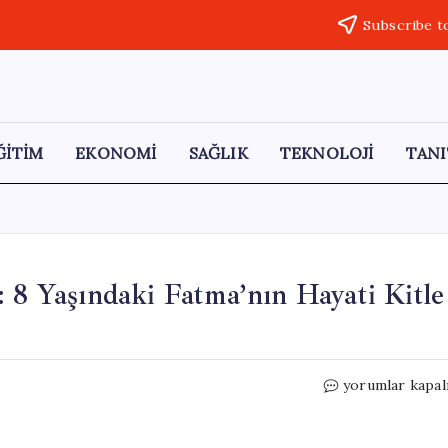
Subscribe t
ĞİTİM
EKONOMİ
SAĞLIK
TEKNOLOJİ
TANI
: 8 Yaşındaki Fatma’nın Hayati Kitle
Eskişehir’deki
yorumlar kapal
Müthiş
Ameliyat:
8