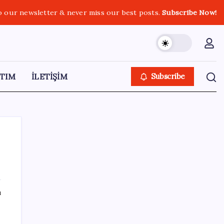
o our newsletter & never miss our best posts.
Subscribe Now!
TIM
İLETİŞİM
Subscribe
SON YAZILAR
ı
Copilot için radikal karar: Microsoft logoyu
değiştiriyor!